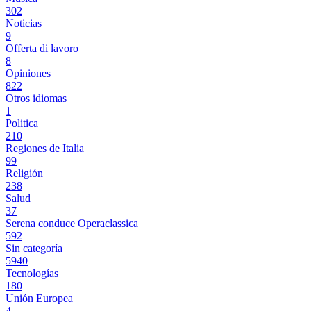
302
Noticias
9
Offerta di lavoro
8
Opiniones
822
Otros idiomas
1
Politica
210
Regiones de Italia
99
Religión
238
Salud
37
Serena conduce Operaclassica
592
Sin categoría
5940
Tecnologías
180
Unión Europea
4