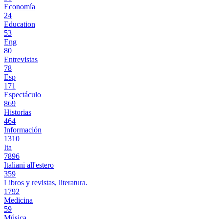
Economía
24
Education
53
Eng
80
Entrevistas
78
Esp
171
Espectáculo
869
Historias
464
Información
1310
Ita
7896
Italiani all'estero
359
Libros y revistas, literatura.
1792
Medicina
59
Música