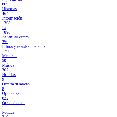
869
Historias
464
Información
1308
Ita
7896
Italiani all'estero
359
Libros y revistas, literatura.
1790
Medicina
59
Música
302
Noticias
9
Offerta di lavoro
8
Opiniones
822
Otros idiomas
1
Politica
210