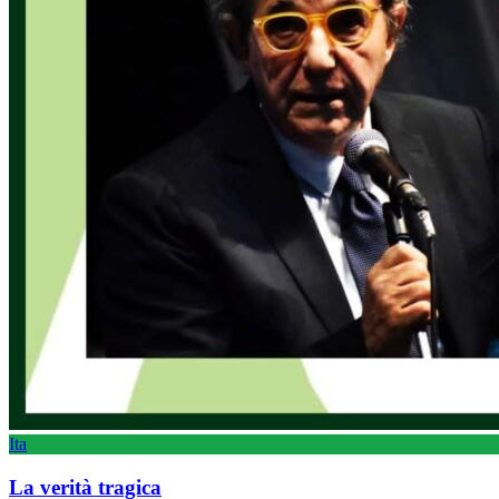
Ita
La verità tragica