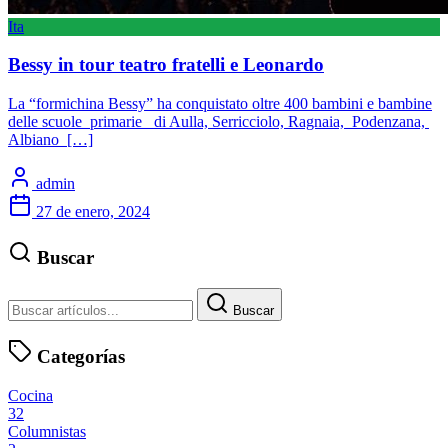
Ita
Bessy in tour teatro fratelli e Leonardo
La “formichina Bessy” ha conquistato oltre 400 bambini e bambine
delle scuole primarie di Aulla, Serricciolo, Ragnaia, Podenzana,
Albiano […]
admin
27 de enero, 2024
Buscar
Buscar
Categorías
Cocina
32
Columnistas