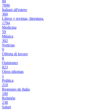
Ita
7896
Italiani all'estero
360
Libros y revistas, literatura.
1794
Medicina
59
Música
302
Noticias
9
Offerta di lavoro
8
Opiniones
823
Otros idiomas
1
Politica
210
Regiones de Italia
100
Religión
238
Salud