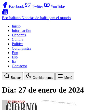
Facebook
Twitter
YouTube
Eco Italiano
Noticias de Italia para el mundo
Inicio
Información
Deportes
Cultura
Politica
Columnistas
Eng
Esp
Ita
Contactos
Buscar
Cambiar tema
Menú
Día:
27 de enero de 2024