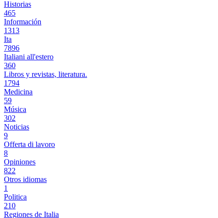
Historias
465
Información
1313
Ita
7896
Italiani all'estero
360
Libros y revistas, literatura.
1794
Medicina
59
Música
302
Noticias
9
Offerta di lavoro
8
Opiniones
822
Otros idiomas
1
Politica
210
Regiones de Italia