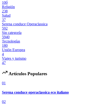
100
Religión
238
Salud
37
Serena conduce Operaclassica
592
Sin categoría
5940
Tecnologías
180
Unión Europea
4
Viajes y turismo
47
Artículos Populares
01
Serena conduce operaclassica eco italiano
02