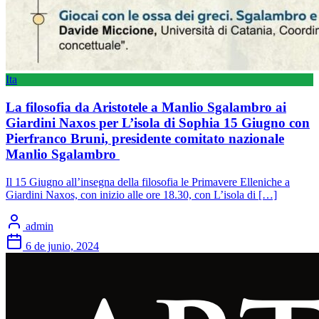
Ita
La filosofia da Aristotele a Manlio Sgalambro ai
Giardini Naxos per L’isola di Sophia 15 Giugno con
Pierfranco Bruni, presidente comitato nazionale
Manlio Sgalambro
Il 15 Giugno all’insegna della filosofia le Primavere Elleniche a
Giardini Naxos, con inizio alle ore 18.30, con L’isola di […]
admin
6 de junio, 2024