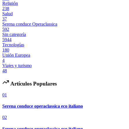
Religión
238
Salud
37
Serena conduce Operaclassica
592
Sin categoría
5944
Tecnologías
180
Unión Europea
4
Viajes y turismo
48
Artículos Populares
01
Serena conduce operaclassica eco italiano
02
Serena conduce operaclassica eco italiano