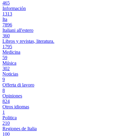
465
Información
1313
Ita
7896
Italiani all'estero
360
Libros y revistas, literatura.
1795
Medicina
59
Música
302
Noticias
9
Offerta di lavoro
8
Opiniones
824
Otros idiomas
1
Politica
210
Regiones de Italia
100