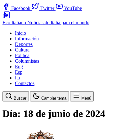
Facebook
Twitter
YouTube
Eco Italiano
Noticias de Italia para el mundo
Inicio
Información
Deportes
Cultura
Politica
Columnistas
Eng
Esp
Ita
Contactos
Buscar
Cambiar tema
Menú
Día:
18 de junio de 2024