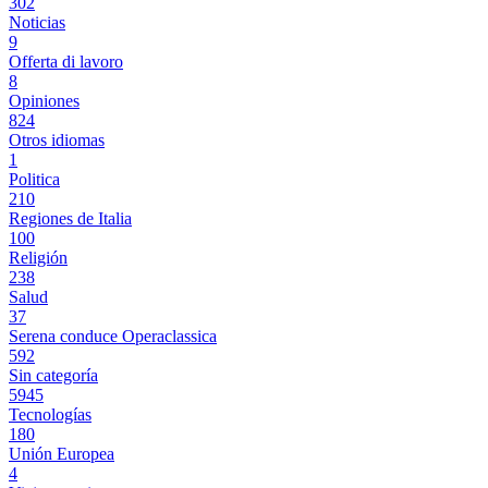
302
Noticias
9
Offerta di lavoro
8
Opiniones
824
Otros idiomas
1
Politica
210
Regiones de Italia
100
Religión
238
Salud
37
Serena conduce Operaclassica
592
Sin categoría
5945
Tecnologías
180
Unión Europea
4