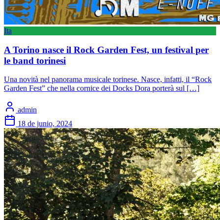
Ita
A Torino nasce il Rock Garden Fest, un festival per
le band torinesi
Una novità nel panorama musicale torinese. Nasce, infatti, il “Rock
Garden Fest” che nella cornice dei Docks Dora porterà sul […]
admin
18 de junio, 2024