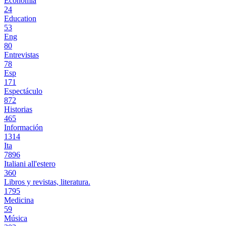
Economía
24
Education
53
Eng
80
Entrevistas
78
Esp
171
Espectáculo
872
Historias
465
Información
1314
Ita
7896
Italiani all'estero
360
Libros y revistas, literatura.
1795
Medicina
59
Música