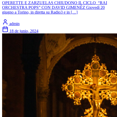
OPERETTE E ZARZUELAS CHIUDONO IL CICLO “RAI
ORCHESTRA POPS” CON DAVID GIMENÈZ Giovedì 20
giugno a Torino, in diretta su Radio3 e in […]
admin
18 de junio, 2024