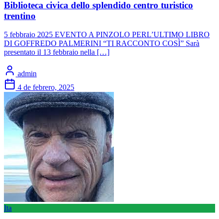
Biblioteca civica dello splendido centro turistico
trentino
5 febbraio 2025 EVENTO A PINZOLO PERL’ULTIMO LIBRO
DI GOFFREDO PALMERINI “TI RACCONTO COSÌ” Sarà
presentato il 13 febbraio nella […]
admin
4 de febrero, 2025
Ita