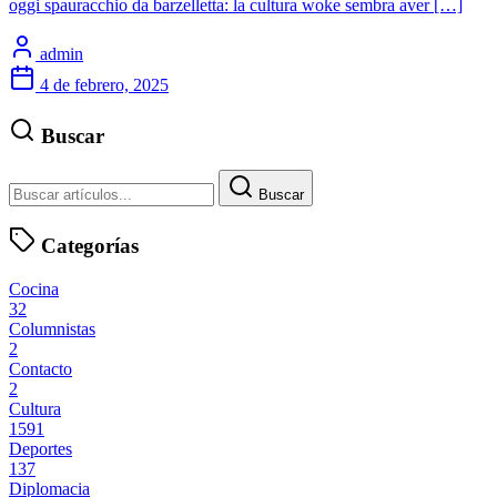
oggi spauracchio da barzelletta: la cultura woke sembra aver […]
admin
4 de febrero, 2025
Buscar
Buscar
Categorías
Cocina
32
Columnistas
2
Contacto
2
Cultura
1591
Deportes
137
Diplomacia