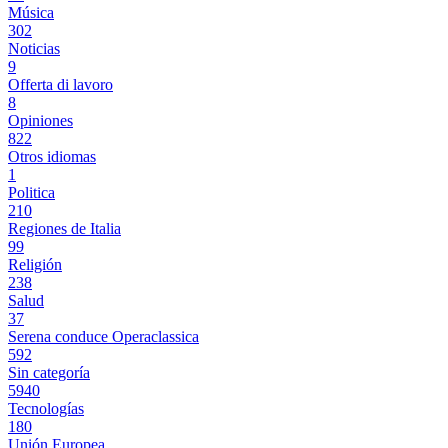
Música
302
Noticias
9
Offerta di lavoro
8
Opiniones
822
Otros idiomas
1
Politica
210
Regiones de Italia
99
Religión
238
Salud
37
Serena conduce Operaclassica
592
Sin categoría
5940
Tecnologías
180
Unión Europea