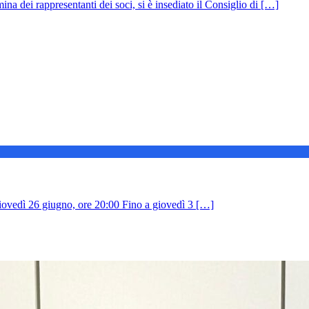
na dei rappresentanti dei soci, si è insediato il Consiglio di […]
ovedì 26 giugno, ore 20:00 Fino a giovedì 3 […]