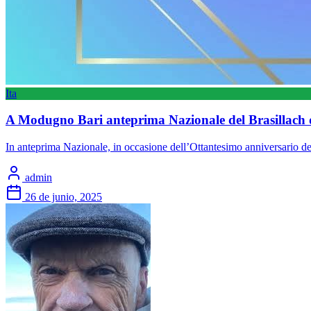
Ita
A Modugno Bari anteprima Nazionale del Brasillach 
In anteprima Nazionale, in occasione dell’Ottantesimo anniversario del
admin
26 de junio, 2025