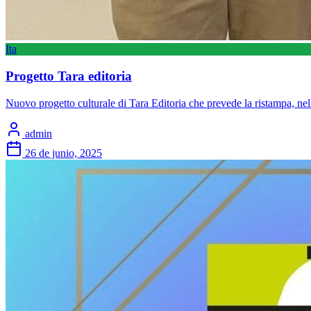
Ita
Progetto Tara editoria
Nuovo progetto culturale di Tara Editoria che prevede la ristampa, ne
admin
26 de junio, 2025