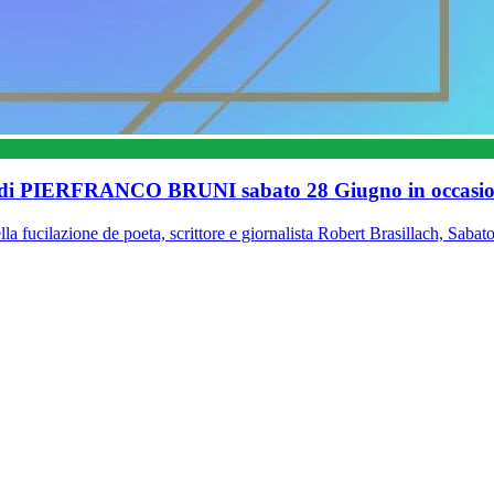
di PIERFRANCO BRUNI sabato 28 Giugno in occasione d
la fucilazione de poeta, scrittore e giornalista Robert Brasillach, Saba