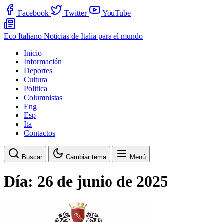
Facebook
Twitter
YouTube
Eco Italiano
Noticias de Italia para el mundo
Inicio
Información
Deportes
Cultura
Politica
Columnistas
Eng
Esp
Ita
Contactos
Buscar
Cambiar tema
Menú
Día:
26 de junio de 2025