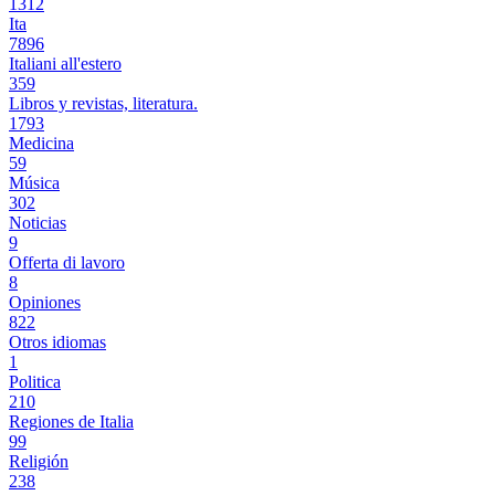
1312
Ita
7896
Italiani all'estero
359
Libros y revistas, literatura.
1793
Medicina
59
Música
302
Noticias
9
Offerta di lavoro
8
Opiniones
822
Otros idiomas
1
Politica
210
Regiones de Italia
99
Religión
238