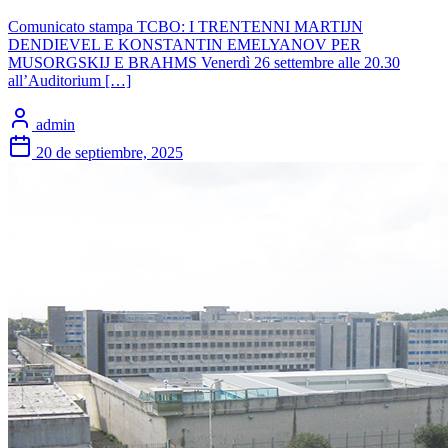
Comunicato stampa TCBO: I TRENTENNI MARTIJN
DENDIEVEL E KONSTANTIN EMELYANOV PER
MUSORGSKIJ E BRAHMS Venerdì 26 settembre alle 20.30
all’Auditorium […]
admin
20 de septiembre, 2025