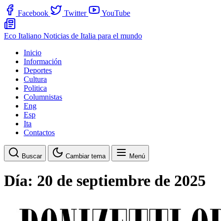
Facebook
Twitter
YouTube
Eco Italiano
Noticias de Italia para el mundo
Inicio
Información
Deportes
Cultura
Politica
Columnistas
Eng
Esp
Ita
Contactos
Buscar
Cambiar tema
Menú
Día:
20 de septiembre de 2025