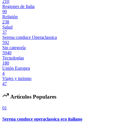
210
Regiones de Italia
99
Religión
238
Salud
37
Serena conduce Operaclassica
592
Sin categoría
5940
Tecnologías
180
Unión Europea
4
Viajes y turismo
47
Artículos Populares
01
Serena conduce operaclassica eco italiano