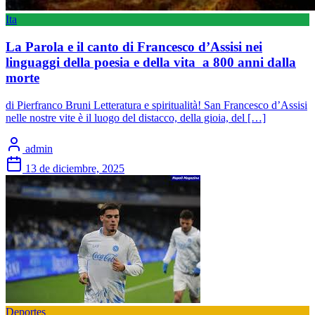
Ita
La Parola e il canto di Francesco d’Assisi nei
linguaggi della poesia e della vita a 800 anni dalla
morte
​di Pierfranco Bruni Letteratura e spiritualità! San Francesco d’Assisi
nelle nostre vite è il luogo del distacco, della gioia, del […]
admin
13 de diciembre, 2025
Deportes