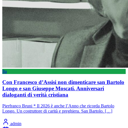
Ita
Con Francesco d’Assisi non dimenticare san Bartolo
Longo e san Giuseppe Moscati. Anniversari
dialoganti di verità cristiana
Pierfranco Bruni * Il 2026 è anche l’Anno che ricorda Bartolo
Longo. Un costruttore di carità e preghiera. San Bartolo. […]
admin