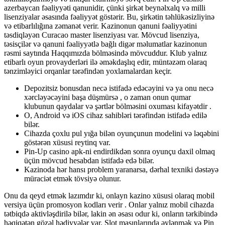
azerbaycan fəaliyyəti qanunidir, çünki şirkət beynəlxalq və milli
lisenziyalar əsasında fəaliyyət göstərir. Bu, şirkətin təhlükəsizliyinə
və etibarlılığına zəmanət verir. Kazinonun qanuni fəaliyyətini
təsdiqləyən Curacao master lisenziyası var. Mövcud lisenziya,
təsisçilər və qanuni fəaliyyətlə bağlı digər məlumatlar kazinonun
rəsmi saytında Haqqımızda bölməsində mövcuddur. Klub yalnız
etibarlı oyun provayderləri ilə əməkdaşlıq edir, müntəzəm olaraq
tənzimləyici orqanlar tərəfindən yoxlamalardan keçir.
Depozitsiz bonusdan necə istifadə edəcəyini və ya onu necə
xərcləyəcəyini başa düşmürsə , o zaman onun qumar
klubunun qaydalar və şərtlər bölməsini oxuması kifayətdir .
O, Android və iOS cihaz sahibləri tərəfindən istifadə edilə
bilər.
Cihazda çoxlu pul yığa bilən oyunçunun modelini və ləqəbini
göstərən xüsusi reytinq var.
Pin-Up casino apk-ni endirdikdən sonra oyunçu daxil olmaq
üçün mövcud hesabdan istifadə edə bilər.
Kazinoda hər hansı problem yaranarsa, dərhal texniki dəstəyə
müraciət etmək tövsiyə olunur.
Onu da qeyd etmək lazımdır ki, onlayn kazino xüsusi olaraq mobil
versiya üçün promosyon kodları verir . Onlar yalnız mobil cihazda
tətbiqdə aktivləşdirilə bilər, lakin ən əsası odur ki, onların tərkibində
həqiqətən gözəl hədiyyələr var. Slot maşınlarında əylənmək və Pin