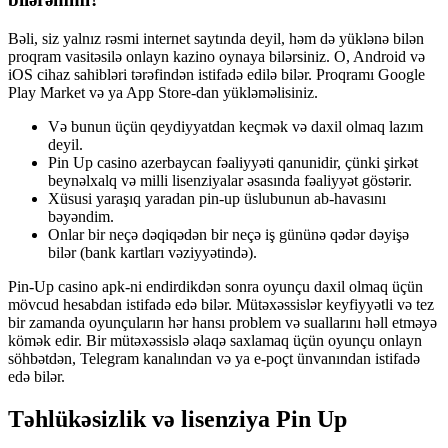
Bəli, siz yalnız rəsmi internet saytında deyil, həm də yüklənə bilən
proqram vasitəsilə onlayn kazino oynaya bilərsiniz. O, Android və
iOS cihaz sahibləri tərəfindən istifadə edilə bilər. Proqramı Google
Play Market və ya App Store-dan yükləməlisiniz.
Və bunun üçün qeydiyyatdan keçmək və daxil olmaq lazım
deyil.
Pin Up casino azerbaycan fəaliyyəti qanunidir, çünki şirkət
beynəlxalq və milli lisenziyalar əsasında fəaliyyət göstərir.
Xüsusi yaraşıq yaradan pin-up üslubunun ab-havasını
bəyəndim.
Onlar bir neçə dəqiqədən bir neçə iş gününə qədər dəyişə
bilər (bank kartları vəziyyətində).
Pin-Up casino apk-ni endirdikdən sonra oyunçu daxil olmaq üçün
mövcud hesabdan istifadə edə bilər. Mütəxəssislər keyfiyyətli və tez
bir zamanda oyunçuların hər hansı problem və suallarını həll etməyə
kömək edir. Bir mütəxəssislə əlaqə saxlamaq üçün oyunçu onlayn
söhbətdən, Telegram kanalından və ya e-poçt ünvanından istifadə
edə bilər.
Təhlükəsizlik və lisenziya Pin Up