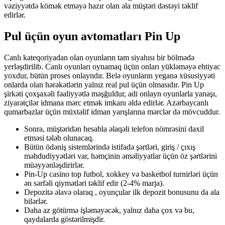
vəziyyətdə kömək etməyə hazır olan əla müştəri dəstəyi təklif
edirlər.
Pul üçün oyun avtomatları Pin Up
Canlı kateqoriyadan olan oyunların tam siyahısı bir bölmədə
yerləşdirilib. Canlı oyunları oynamaq üçün onları yükləməyə ehtiyac
yoxdur, bütün proses onlayndır. Belə oyunların yeganə xüsusiyyəti
onlarda olan hərəkətlərin yalnız real pul üçün olmasıdır. Pin Up
şirkəti çoxşaxəli fəaliyyətlə məşğuldur, adi onlayn oyunlarla yanaşı,
ziyarətçilər idmana mərc etmək imkanı əldə edirlər. Azərbaycanlı
qumarbazlar üçün müxtəlif idman yarışlarına mərclər də mövcuddur.
Sonra, müştəridən hesabla əlaqəli telefon nömrəsini daxil
etməsi tələb olunacaq.
Bütün ödəniş sistemlərində istifadə şərtləri, giriş / çıxış
məhdudiyyətləri var, həmçinin əməliyyatlar üçün öz şərtlərini
müəyyənləşdirirlər.
Pin-Up casino top futbol, ​​xokkey və basketbol turnirləri üçün
ən sərfəli qiymətləri təklif edir (2-4% marja).
Depozitə əlavə olaraq , oyunçular ilk depozit bonusunu da ala
bilərlər.
Daha az götürmə işləməyəcək, yalnız daha çox və bu,
qaydalarda göstərilmişdir.