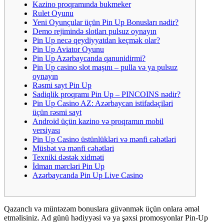
Kazino proqramında bukmeker
Rulet Oyunu
Yeni Oyunçular üçün Pin Up Bonusları nədir?
Demo rejimində slotları pulsuz oynayın
Pin Up necə qeydiyyatdan keçmək olar?
Pin Up Aviator Oyunu
Pin Up Azərbaycanda qanunidirmi?
Pin Up casino slot maşını – pulla və ya pulsuz
oynayın
Rəsmi sayt Pin Up
Sadiqlik proqramı Pin Up – PINCOINS nədir?
Pin Up Casino AZ: Azərbaycan istifadəçiləri
üçün rəsmi sayt
Android üçün kazino və proqramın mobil
versiyası
Pin Up Casino üstünlükləri və mənfi cəhətləri
Müsbət və mənfi cəhətləri
Texniki dəstək xidməti
İdman mərcləri Pin Up
Azərbaycanda Pin Up Live Casino
Qazanclı və müntəzəm bonuslara güvənmək üçün onlara əməl
etməlisiniz. Ad günü hədiyyəsi və ya şəxsi promosyonlar Pin-Up