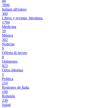
Ita
7896
Italiani all'estero
360
Libros y revistas, literatura.
1794
Medicina
59
Música
302
Noticias
9
Offerta di lavoro
8
Opiniones
823
Otros idiomas
1
Politica
210
Regiones de Italia
100
Religión
238
Salud