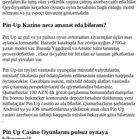
qaydaları ilə tanış olan yetkinlik yaşına çatmış azərbaycanlı edə bilər.
Qeydiyyatdan keçərkən oyunçu oyun hesabının bağlı olduğu mobil
nömrəni və ya e-poçt ünvanını göstərməlidir.
Pin-Up Kazino necə əmanət edə bilərəm?
Pin Up az pul və ya pulsuz oyun avtomatları ziyarətçilər üçün əsas
əyləncə formasıdır. Hazırda kataloqda hər zövqə uyğun 2700-ə
yaxın model var. Burada Yggdrasil və Amatic kimi tanınmış
provayderlərdən , eləcə də yalnız bir hit olan az tanınan şirkətlərdən
real pul yuvaları var.
Pin Up-ün rəyləri vasitəsilə oyunçular müxtəlif valyutalarda,
müxtəlif ölkələrdə pul ödənişlərinin edilməsinin nüansları haqqında
öyrənəcəklər. Cavablara əsasən, müxtəlif ödəniş alətləri vasitəsilə
pul çıxarmaq perspektivlərini də qiymətləndirə bilərsiniz.
Qumarbazlar 100 AZN-lik gözəl qarşılanma bonusundan danışırlar.
Bu bonusu bukmeker kontorunda depozit hesabını doldurmuş yeni
istifadəçilər Pin Up casino az ala bilərlər. Qumarbazların şərhlərində
Android və ya iOS smartfonlarına yükləmək asan olan Pin Up
casino azerbaycan tətbiqi haqqında müsbət hekayələr görə bilərsiniz
.
Pin Up Casino Oyunlarını pulsuz oynaya
bilərəmmi?