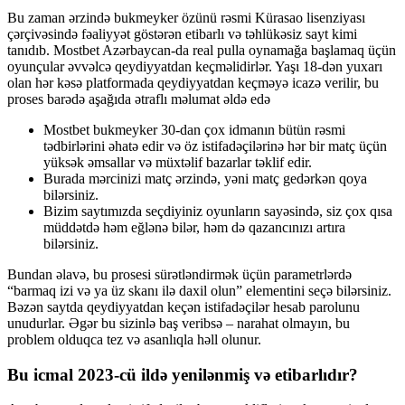
Bu zaman ərzində bukmeyker özünü rəsmi Kürasao lisenziyası
çərçivəsində fəaliyyət göstərən etibarlı və təhlükəsiz sayt kimi
tanıdıb. Mostbet Azərbaycan-da real pulla oynamağa başlamaq üçün
oyunçular əvvəlcə qeydiyyatdan keçməlidirlər. Yaşı 18-dən yuxarı
olan hər kəsə platformada qeydiyyatdan keçməyə icazə verilir, bu
proses barədə aşağıda ətraflı məlumat əldə edə
Mostbet bukmeyker 30-dan çox idmanın bütün rəsmi
tədbirlərini əhatə edir və öz istifadəçilərinə hər bir matç üçün
yüksək əmsallar və müxtəlif bazarlar təklif edir.
Burada mərcinizi matç ərzində, yəni matç gedərkən qoya
bilərsiniz.
Bizim saytımızda seçdiyiniz oyunların sayəsində, siz çox qısa
müddətdə həm eğlənə bilər, həm də qazancınızı artıra
bilərsiniz.
Bundan əlavə, bu prosesi sürətləndirmək üçün parametrlərdə
“barmaq izi və ya üz skanı ilə daxil olun” elementini seçə bilərsiniz.
Bəzən saytda qeydiyyatdan keçən istifadəçilər hesab parolunu
unudurlar. Əgər bu sizinlə baş veribsə – narahat olmayın, bu
problem olduqca tez və asanlıqla həll olunur.
Bu icmal 2023-cü ildə yenilənmiş və etibarlıdır?