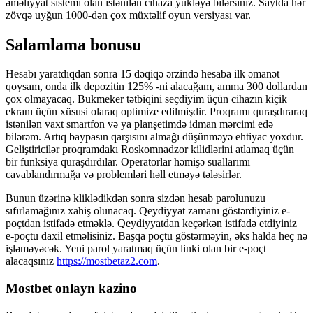
əməliyyat sistemi olan istənilən cihaza yükləyə bilərsiniz. Saytda hər
zövqə uyğun 1000-dən çox müxtəlif oyun versiyası var.
Salamlama bonusu
Hesabı yaratdıqdan sonra 15 dəqiqə ərzində hesaba ilk əmanət
qoysam, onda ilk depozitin 125% -ni alacağam, amma 300 dollardan
çox olmayacaq. Bukmeker tətbiqini seçdiyim üçün cihazın kiçik
ekranı üçün xüsusi olaraq optimize edilmişdir. Proqramı quraşdıraraq
istənilən vaxt smartfon və ya planşetimdə idman mərcimi edə
bilərəm. Artıq baypasın qarşısını almağı düşünməyə ehtiyac yoxdur.
Geliştiricilər proqramdakı Roskomnadzor kilidlərini atlamaq üçün
bir funksiya quraşdırdılar. Operatorlar həmişə suallarımı
cavablandırmağa və problemləri həll etməyə tələsirlər.
Bunun üzərinə kliklədikdən sonra sizdən hesab parolunuzu
sıfırlamağınız xahiş olunacaq. Qeydiyyat zamanı göstərdiyiniz e-
poçtdan istifadə etməklə. Qeydiyyatdan keçərkən istifadə etdiyiniz
e-poçtu daxil etməlisiniz. Başqa poçtu göstərməyin, əks halda heç nə
işləməyəcək. Yeni parol yaratmaq üçün linki olan bir e-poçt
alacaqsınız
https://mostbetaz2.com
.
Mostbet onlayn kazino