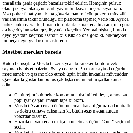
əmsallarla geniş çeşiddə bazarlar təklif edirlər. Həmçinin pulsuz
olaraq izləyə biləcəyim canlı yayım funksiyasını çox bəyənirəm.
Mən poker fanatıyam, buna görə də mənim üçün pokerin müxtəlif
variantlarının təklif olunduğu bir platforma tapmaq vacib idi. Ayrıca
poker bölməsi var ki, burada turnirlərdə iştirak edə bilərəm, ona görə
də heç düşünmədən qeydiyyatdan keçdim. Yeri gəlmişkən, burada
qeydiyyatdan keçmək asandır, xüsusilə də ona görə ki, bukmeyker
bir neçə qeydiyyat üsulu təklif edir.
Mostbet mərcləri barədə
Bütün bahisçilərə Mostbet azerbaycan bukmeker kontoru veb
saytında bahis etmələrini tövsiyə edirəm. Bu mərc saytında uğurlu
mərc etmək və qazanc əldə etmək üçün bütün imkanlar mövcuddur.
Qaydalarda göstərilən bonus çəkilişləri üçün bütün şərtlərə əməl
edin.
Canlı rejim bukmeker kontorunun üstünlüyü deyil, amma ən
populyar qarşıdurmaları tapa bilərəm.
Mostbet Azərbaycan üçün bu icmalı bacardığımız qədər ətraflı
və doğru etməyə çalışmışıq ki, bütün əsas məqamlardan
xəbərdar olasınız.
Hazırda davam edən matça mərc etmək üçün “Canlı” seçimini
seçin.
Mostbet-dən qazanclarınızı çıxarmaq istəyirsinizsə, təsdiqləmə