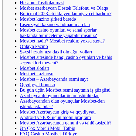
Hesabın Təsdiqlənməsi
Mosbet azerbaycan Dəstək Telefonu və Əlaqə
Bu icmal 2023-cü ildə yenilənmiş və etibarlıdır?
Mostbet kazino şirkəti barədə
Lisenziyalı kazino və idman mərcləri
Mostbet casino oyunları ve sanal sporlar
hakkında bir inceleme yapabilir misiniz?
Mostbet nədir? Mostbet realdır, yoxsa saxta?
Onlayn kazino
Şəxsi hesabınıza daxil olmağın yolları
Mostbet sitesinde hangi casino oyunları ve bahis
seçenekleri mevcut?
Mostbet slotları
Mostbet kazinosu
Mostbet – Azərbaycanda rəsmi sayt
Qeydiyyat bonusu
Bu gün üçün Mostbet rəsmi saytının iş güzgüsü
Azərbaycanlı oyunçular üçün üstünlüklər
Azərbaycandan olan oyunçular Mostbet-dən
istifadə edə bilər?
Mostbet Azerbaycan giriş və qeydiyyatı
Android və İOS üçün mobil proqram
Mostbet Azərbaycanda qanuni və təhlükəsizdir?
Ən Çox Mərcli Mobil Tətbiq
FAQ Casino Mostbet Türkiye