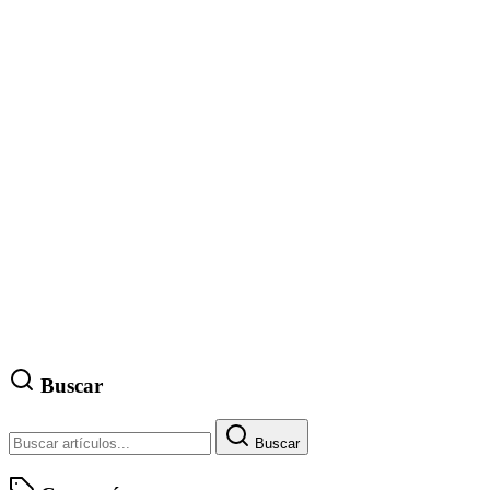
Buscar
Buscar