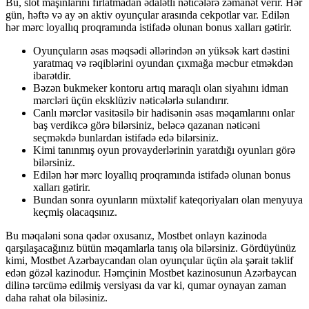
Bu, slot maşınlarını fırlatmadan ədalətli nəticələrə zəmanət verir. Hər
gün, həftə və ay ən aktiv oyunçular arasında cekpotlar var. Edilən
hər mərc loyallıq proqramında istifadə olunan bonus xalları gətirir.
Oyunçuların əsas məqsədi əllərindən ən yüksək kart dəstini
yaratmaq və rəqiblərini oyundan çıxmağa məcbur etməkdən
ibarətdir.
Bəzən bukmeker kontoru artıq maraqlı olan siyahını idman
mərcləri üçün eksklüziv nəticələrlə sulandırır.
Canlı mərclər vasitəsilə bir hadisənin əsas məqamlarını onlar
baş verdikcə görə bilərsiniz, beləcə qazanan nəticəni
seçməkdə bunlardan istifadə edə bilərsiniz.
Kimi tanınmış oyun provayderlərinin yaratdığı oyunları görə
bilərsiniz.
Edilən hər mərc loyallıq proqramında istifadə olunan bonus
xalları gətirir.
Bundan sonra oyunların müxtəlif kateqoriyaları olan menyuya
keçmiş olacaqsınız.
Bu məqaləni sona qədər oxusanız, Mostbet onlayn kazinoda
qarşılaşacağınız bütün məqamlarla tanış ola bilərsiniz. Gördüyünüz
kimi, Mostbet Azərbaycandan olan oyunçular üçün əla şərait təklif
edən gözəl kazinodur. Həmçinin Mostbet kazinosunun Azərbaycan
dilinə tərcümə edilmiş versiyası da var ki, qumar oynayan zaman
daha rahat ola biləsiniz.