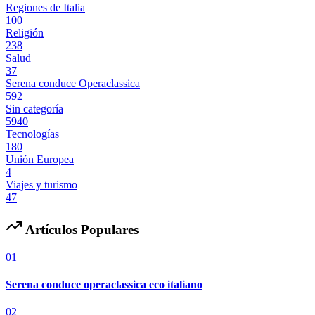
Regiones de Italia
100
Religión
238
Salud
37
Serena conduce Operaclassica
592
Sin categoría
5940
Tecnologías
180
Unión Europea
4
Viajes y turismo
47
Artículos Populares
01
Serena conduce operaclassica eco italiano
02