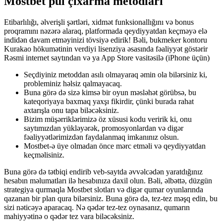
Mostbet pul çıxarma metodları
Etibarlılığı, əlverişli şərtləri, xidmət funksionallığını və bonus
proqramını nəzərə alaraq, platformada qeydiyyatdan keçməyə elə
indidən davam etməyinizi tövsiyə edirik! Bəli, bukmeker kontoru
Kurakao hökumətinin verdiyi lisenziya əsasında fəaliyyət göstərir
Rəsmi internet saytından və ya App Store vasitəsilə (iPhone üçün)
Seçdiyiniz metoddan asılı olmayaraq əmin ola bilərsiniz ki,
probleminiz həlsiz qalmayacaq.
Buna görə də sizə kimsə bir oyun məsləhət görübsə, bu
kateqoriyaya baxmaq yaxşı fikirdir, çünki burada rahat
axtarışla onu tapa biləcəksiniz.
Bizim müşərriklərimizə öz xüsusi kodu veririk ki, onu
saytımızdan yükləyərək, promosyonlardan və digər
fəaliyyətlərimizdən faydalanmaq imkanınız olsun.
Mostbet-ə üye olmadan önce mərc etməli və qeydiyyatdan
keçməlisiniz.
Buna görə də tətbiqi endirib veb-saytda əvvəlcədən yaratdığınız
hesabın məlumatları ilə hesabınıza daxil olun. Bəli, əlbəttə, düzgün
strategiya qurmaqla Mostbet slotları və digər qumar oyunlarında
qazanan bir plan qura bilərsiniz. Buna görə də, tez-tez məşq edin, bu
sizi nəticəyə aparacaq. Nə qədər tez-tez oynasanız, qumarın
mahiyyətinə o qədər tez vara biləcəksiniz.