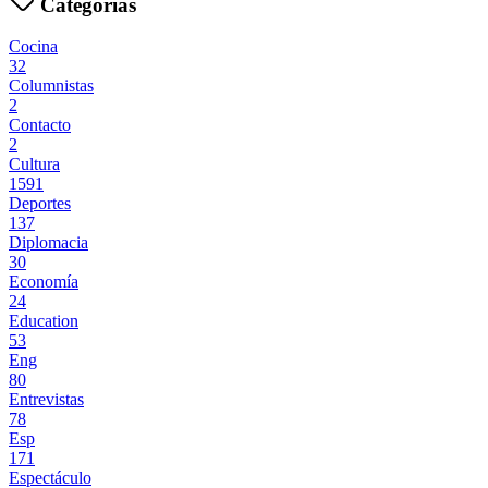
Categorías
Cocina
32
Columnistas
2
Contacto
2
Cultura
1591
Deportes
137
Diplomacia
30
Economía
24
Education
53
Eng
80
Entrevistas
78
Esp
171
Espectáculo