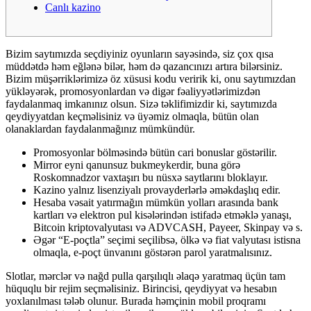
Canlı kazino
Bizim saytımızda seçdiyiniz oyunların sayəsində, siz çox qısa
müddətdə həm eğlənə bilər, həm də qazancınızı artıra bilərsiniz.
Bizim müşərriklərimizə öz xüsusi kodu veririk ki, onu saytımızdan
yükləyərək, promosyonlardan və digər fəaliyyətlərimizdən
faydalanmaq imkanınız olsun. Sizə təklifimizdir ki, saytımızda
qeydiyyatdan keçməlisiniz və üyəmiz olmaqla, bütün olan
olanaklardan faydalanmağınız mümkündür.
Promosyonlar bölməsində bütün cari bonuslar göstərilir.
Mirror eyni qanunsuz bukmeykerdir, buna görə
Roskomnadzor vaxtaşırı bu nüsxə saytlarını bloklayır.
Kazino yalnız lisenziyalı provayderlərlə əməkdaşlıq edir.
Hesaba vəsait yatırmağın mümkün yolları arasında bank
kartları və elektron pul kisələrindən istifadə etməklə yanaşı,
Bitcoin kriptovalyutası və ADVCASH, Payeer, Skinpay və s.
Əgər “E-poçtla” seçimi seçilibsə, ölkə və fiat valyutası istisna
olmaqla, e-poçt ünvanını göstərən parol yaratmalısınız.
Slotlar, mərclər və nağd pulla qarşılıqlı əlaqə yaratmaq üçün tam
hüquqlu bir rejim seçməlisiniz. Birincisi, qeydiyyat və hesabın
yoxlanılması tələb olunur. Burada həmçinin mobil proqramı