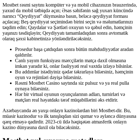
Mostbet rəsmi saytını kompüter və ya mobil cihazınızın brauzerində,
yaxud da mobil tətbiqdə açın; Əsas səhifənin sağ yuxarı küncündə
narıncı “Qeydiyyat” düyməsinə basın, beləcə qeydiyyat forması
açılacaq; Beş qeydiyyat seçimindən birini seçin və məlumatlarınızı
təqdim edin; Qaydalar və Şərtləri oxuyun və qəbul edin, həmçinin
yaşınızı təsdiqləyin; Qeydiyyatı tamamladıqdan sonra avtomatik
olaraq şəxsi kabinetinizə yönləndiriləcəksiniz.
Prosedur başa çatdıqdan sonra bütün məhdudiyyətlər aradan
qaldırılır.
Canlı yayım funksiyası mərcçilərin matça daxil olmasına
imkan yaradır ki, onlar fəaliyyəti real vaxtda izləyə bilsinlər.
Bu addımlar istədiyiniz qədər təkrarlaya bilərsiniz, həmçinin
oyun və rejimləri dəyişə bilərsiniz.
Rəsmi Mostbet Casino saytında siz pulsuz və ya real pulla
oynaya bilərsiniz.
Hər bir virtual oyunun oyunçularının adları, turnirləri və
matçları real həyatdakı tərəf müqabillərini əks etdirir.
Azərbaycanda ən yaxşı onlayn kazinolardan biri Mostbet-dir. Bu,
müasir kazinodur və ilk tanışlıqdan sizi qumar və əyləncə dünyasına
qərq etməyə qadirdir. 2023-cü ildə həqiqətən atmasferik onlayn
kazino dünyasına daxil ola biləcəksiniz.