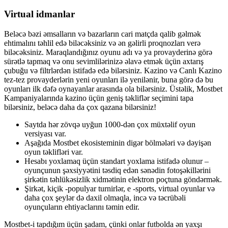
Virtual idmanlar
Beləcə bəzi əmsalların və bazarların cari matçda qalib gəlmək
ehtimalını təhlil edə biləcəksiniz və ən gəlirli proqnozları verə
biləcəksiniz. Maraqlandığınız oyunu adı və ya provayderinə görə
sürətlə tapmaq və onu sevimlilərinizə əlavə etmək üçün axtarış
çubuğu və filtrlərdən istifadə edə bilərsiniz. Kazino və Canlı Kazino
tez-tez provayderlərin yeni oyunları ilə yenilənir, buna görə də bu
oyunları ilk dəfə oynayanlar arasında ola bilərsiniz. Üstəlik, Mostbet
Kampaniyalarında kazino üçün geniş təkliflər seçimini tapa
bilərsiniz, beləcə daha da çox qazana bilərsiniz!
Saytda hər zövqə uyğun 1000-dən çox müxtəlif oyun
versiyası var.
Aşağıda Mostbet ekosisteminin digər bölmələri və dəyişən
oyun təklifləri var.
Hesabı yoxlamaq üçün standart yoxlama istifadə olunur –
oyunçunun şəxsiyyətini təsdiq edən sənədin fotoşəkillərini
şirkətin təhlükəsizlik xidmətinin elektron poçtuna göndərmək.
Şirkət, kiçik -populyar turnirlər, e -sports, virtual oyunlar və
daha çox şeylər də daxil olmaqla, incə və təcrübəli
oyunçuların ehtiyaclarını təmin edir.
Mostbet-i tapdığım üçün şadam, çünki onlar futbolda ən yaxşı