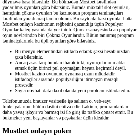
düyməyə basa bilərsiniz. Bu bölmədən Mostbet tərəfindən
yadarılmış oyunları görə bilərsiniz. Burada müxtəlif slot oyunları,
həmçinin çökmə oyunları bu kazinonun proqram təminatçıları
tərəfindən yaradılaraq təmin olunur. Bu saytdakı bəzi oyunlar hətta
Mostbet onlayn kazinonun rəğbətini qazandığı üçün Populyar
Oyunlar kateqiyasında da yer tutub. Qumar sənayesində ən populyar
oyun növlərindən biri Çökmə Oyunlarıdır. Bütün tanınmış proqram
təminatçılarında bu tipli oyunları görə bilərsiniz.
Bu menyu elementindən istifadə edərək şəxsi hesabınızdan
çıxa bilərsiniz.
Ancaq əsas fərq bundan ibarətdir ki, oyunçular onu əldə
etmək üçün birinci pul qoymağını həyata keçirməli deyil.
Mostbet kazino oyununu oynamaq uzun müddətdir
istifadəçilər arasında populyarlığını itirməyən maraqlı
prosesdir.
Sayta növbəti dəfə daxil olanda yeni paroldan istifadə edin.
Telefonunuzda brauzer vasitəsilə işə salınan o, veb-sayt
funksiyalarının bütün dəstini ehtiva edir. Lakin o, proqramlardan
daha yavaş işləyir və barmaq izi ilə giriş ilə trafikə qənaət etmir. Bu
bukmeker yeni başlayanlar və peşəkarlar üçün idealdır.
Mostbet onlayn poker