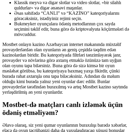
Klassik meyvə və digər slotlar və video slotlar, «bir silahlı
quldurlar» və digər ənənəvi maşınlar.
Əsas səhifədə “CANLI” və “KAZİNO” kateqoriyalarını
görəcəksiniz, istədiyiniz rejimi seçin.
Bukmeyker oyunçulara ödəniş metodlarının çox sayda
seçimini təklif edir, buna görə də kriptovalyuta köçürmələri də
mövcuddur.
Mostbet onlayn kazino Azərbaycan internet məkanında müxtəlif
provayderlərdən olan oyunların ən geniş çeşiddə təqdim edən
kazinolardan biridir. Bu kateqoriyada filtrləri tənzimləyərək janr,
provayder və növlərinə görə axtarış etməklə özünüzə tam uyğun
olan oyunu tapa bilərsiniz. Buna görə də sizə kimsə bir oyun
məsləhət görübsə, bu kateqoriyaya baxmaq yaxşı fikirdir, çünki
burada rahat axtarışla onu tapa biləcəksiniz. Adından da məlum
olduğu kimi burada yalnız yeni oyunlar dərc edilir. Bunlar
provayderlər tərəfindən buraxılmış və artıq Mostbet kazino saytında
yerləşdirilmiş ən yeni oyunlardır.
Mostbet-də matçları canlı izləmək üçün
ödəniş etməliyəm?
Əlavə olaraq, siz yeni qumar oyunlarının buraxılışı barədə xəbərlər,
eləcə də oyun təcrübənizi daha da yaxşılaşdıracaq xüsusi bonuslar