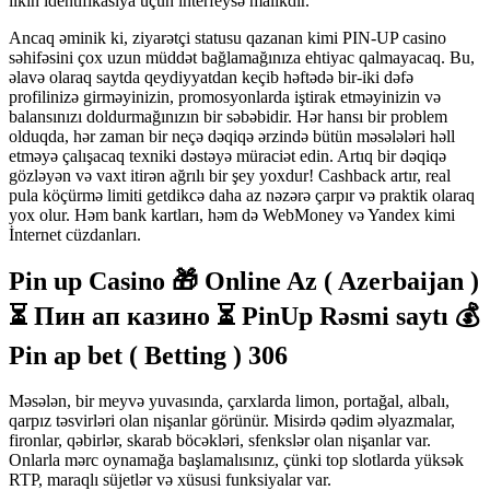
ilkin identifikasiya üçün interfeysə malikdir.
Ancaq əminik ki, ziyarətçi statusu qazanan kimi PIN-UP casino
səhifəsini çox uzun müddət bağlamağınıza ehtiyac qalmayacaq. Bu,
əlavə olaraq saytda qeydiyyatdan keçib həftədə bir-iki dəfə
profilinizə girməyinizin, promosyonlarda iştirak etməyinizin və
balansınızı doldurmağınızın bir səbəbidir. Hər hansı bir problem
olduqda, hər zaman bir neçə dəqiqə ərzində bütün məsələləri həll
etməyə çalışacaq texniki dəstəyə müraciət edin. Artıq bir dəqiqə
gözləyən və vaxt itirən ağrılı bir şey yoxdur! Cashback artır, real
pula köçürmə limiti getdikcə daha az nəzərə çarpır və praktik olaraq
yox olur. Həm bank kartları, həm də WebMoney və Yandex kimi
İnternet cüzdanları.
Pin up Casino 🎁 Online Az ( Azerbaijan )
⏳ Пин ап казино ⏳ PinUp Rəsmi saytı 💰
Pin ap bet ( Betting ) 306
Məsələn, bir meyvə yuvasında, çarxlarda limon, portağal, albalı,
qarpız təsvirləri olan nişanlar görünür. Misirdə qədim əlyazmalar,
fironlar, qəbirlər, skarab böcəkləri, sfenkslər olan nişanlar var.
Onlarla mərc oynamağa başlamalısınız, çünki top slotlarda yüksək
RTP, maraqlı süjetlər və xüsusi funksiyalar var.