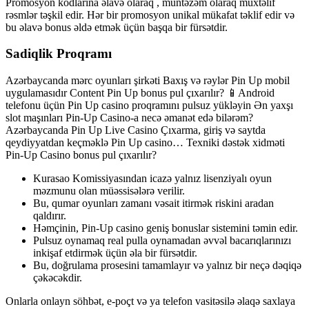
Promosyon kodlarına əlavə olaraq , müntəzəm olaraq müxtəlif
rəsmlər təşkil edir. Hər bir promosyon unikal mükafat təklif edir və
bu əlavə bonus əldə etmək üçün başqa bir fürsətdir.
Sadiqlik Proqramı
Azərbaycanda mərc oyunları şirkəti Baxış və rəylər Pin Up mobil
uygulamasıdır Content Pin Up bonus pul çıxarılır? 📱Android
telefonu üçün Pin Up casino proqramını pulsuz yükləyin Ən yaxşı
slot maşınları Pin-Up Casino-a necə əmanət edə bilərəm?
Azərbaycanda Pin Up Live Casino Çıxarma, giriş və saytda
qeydiyyatdan keçməklə Pin Up casino… Texniki dəstək xidməti
Pin-Up Casino bonus pul çıxarılır?
Kurasao Komissiyasından icazə yalnız lisenziyalı oyun
məzmunu olan müəssisələrə verilir.
Bu, qumar oyunları zamanı vəsait itirmək riskini aradan
qaldırır.
Həmçinin, Pin-Up casino geniş bonuslar sistemini təmin edir.
Pulsuz oynamaq real pulla oynamadan əvvəl bacarıqlarınızı
inkişaf etdirmək üçün əla bir fürsətdir.
Bu, doğrulama prosesini tamamlayır və yalnız bir neçə dəqiqə
çəkəcəkdir.
Onlarla onlayn söhbət, e-poçt və ya telefon vasitəsilə əlaqə saxlaya