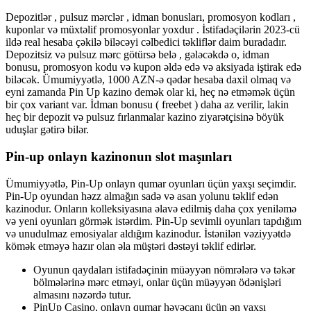
Depozitlər , pulsuz mərclər , idman bonusları, promosyon kodları ,
kuponlar və müxtəlif promosyonlar yoxdur . İstifadəçilərin 2023-cü
ildə real hesaba çəkilə biləcəyi cəlbedici təkliflər daim buradadır.
Depozitsiz və pulsuz mərc götürsə belə , gələcəkdə o, idman
bonusu, promosyon kodu və kupon əldə edə və aksiyada iştirak edə
biləcək. Ümumiyyətlə, 1000 AZN-ə qədər hesaba daxil olmaq və
eyni zamanda Pin Up kazino demək olar ki, heç nə etməmək üçün
bir çox variant var. İdman bonusu ( freebet ) daha az verilir, lakin
heç bir depozit və pulsuz fırlanmalar kazino ziyarətçisinə böyük
uduşlar gətirə bilər.
Pin-up onlayn kazinonun slot maşınları
Ümumiyyətlə, Pin-Up onlayn qumar oyunları üçün yaxşı seçimdir.
Pin-Up oyundan həzz almağın sadə və asan yolunu təklif edən
kazinodur. Onların kolleksiyasına əlavə edilmiş daha çox yeniləmə
və yeni oyunları görmək istərdim. Pin-Up sevimli oyunları tapdığım
və unudulmaz emosiyalar aldığım kazinodur. İstənilən vəziyyətdə
kömək etməyə hazır olan əla müştəri dəstəyi təklif edirlər.
Oyunun qaydaları istifadəçinin müəyyən nömrələrə və təkər
bölmələrinə mərc etməyi, onlar üçün müəyyən ödənişləri
almasını nəzərdə tutur.
PinUp Casino, onlayn qumar həyəcanı üçün ən yaxşı