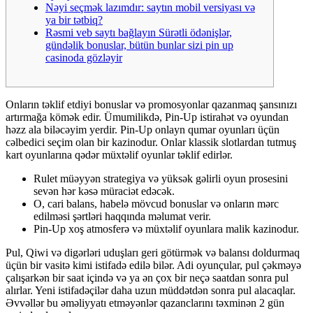
Nəyi seçmək lazımdır: saytın mobil versiyası və
ya bir tətbiq?
Rəsmi veb saytı bağlayın️ Sürətli ödənişlər,
gündəlik bonuslar, bütün bunlar sizi pin up
casinoda gözləyir
Onların təklif etdiyi bonuslar və promosyonlar qazanmaq şansınızı
artırmağa kömək edir. Ümumilikdə, Pin-Up istirahət və oyundan
həzz ala biləcəyim yerdir. Pin-Up onlayn qumar oyunları üçün
cəlbedici seçim olan bir kazinodur. Onlar klassik slotlardan tutmuş
kart oyunlarına qədər müxtəlif oyunlar təklif edirlər.
Rulet müəyyən strategiya və yüksək gəlirli oyun prosesini
sevən hər kəsə müraciət edəcək.
O, cari balans, habelə mövcud bonuslar və onların mərc
edilməsi şərtləri haqqında məlumat verir.
Pin-Up xoş atmosferə və müxtəlif oyunlara malik kazinodur.
Pul, Qiwi və digərləri uduşları geri götürmək və balansı doldurmaq
üçün bir vasitə kimi istifadə edilə bilər. Adi oyunçular, pul çəkməyə
çalışarkən bir saat içində və ya ən çox bir neçə saatdan sonra pul
alırlar. Yeni istifadəçilər daha uzun müddətdən sonra pul alacaqlar.
Əvvəllər bu əməliyyatı etməyənlər qazanclarını təxminən 2 gün