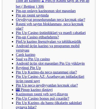
Пин ап казино ⏳ PinUp Rəsmi saytı 💰 Pin ap
bet ( Betting ) 306
Pin-up onlayn kazinonun slot maşınları
Pin up rəsmi saytında
Qeydiyyat prosedurundan necə keçmək olar?
Rəsmi veb saytın bloklanması, necə keçmək
olar?
Pin Up Casino üstünlükləri və mənfi cəhətləri
Pin-up Casino etibarlıdırmı?
PinUp kazino lisenziyaları və təhlükəsizlik
Android üçün kazino və proqramın mobil
versiyası
Canlı kazino
Sual və Pin Up casino
Android üçün slot maşınları Pin Up yükləyin
Reytinqi Pin Up
Pin Up Kazino-da necə qazanmaq olar?
Pin Up Casino AZ: Azərbaycan istifadəçiləri
üçün rəsmi sayt
Pin Up necə qeydiyyatdan keçmək olar?
🎰 Pinup kazino dəstəyi
Kazinonun rəsmi veb sayt dizaynı
Pin-Up Casino bonus pul çıxarılır?
Pin Up Kazino–da hansı ölkələrin sakinləri
oynaya bilər?