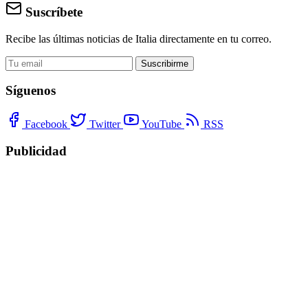
Suscríbete
Recibe las últimas noticias de Italia directamente en tu correo.
Suscribirme
Síguenos
Facebook
Twitter
YouTube
RSS
Publicidad