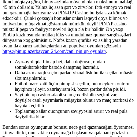
İkinci nöqtəyə görə, bir ay ərzində mövcud olan maksimum məbləğ
45 min dollardır. Yalnız üç asan şərt və zirvələri fəth etməyə və real
pul qazanmağa hazırsınız və PIN-UP Casino bu işdə sizə kömək
edəcəkdir! Çünki çoxsaylı bonuslar onları laqeyd qoya bilməz və
imtiyazlara müqavimət göstərmək mümkün deyil! PINAP casino
müxtəlif peşə və fəaliyyət növləri üçün əla bir həlldir. Ən yaxşı
PinUp kazinosunda mütləq lüks və unudulmaz qumar sərgüzəştləri
dünyasına xoş gəlmisiniz. Nəfəs kəsən qrafika və asılılıq yaradan
oyun ilə aparıcı tərtibatçılardan ən populyar oyunları gözləyin
https://pinup-azerbaycan-24.com/canl-pin-up-oyunlar/
.
Ayrı-ayrılıqda Pin ap bet, daha doğrusu, ondan
sonrakıhərəkətlər barədə danışmaq lazımdır.
Daha az maraqlı seçim parlaq vizual üslubu ilə seçilən müasir
slot maşınlarıdır.
Futbol mərc xətti üçün pinup -i seçdim, bukmeyker kontoru
layiqincə işləyir, xatırlayıram ki, bəzən şərtlər daha pis idi.
Sayt pin up casino -də 40-dan çox disiplin seçimi var,
döyüşlər canlı yayımlarla müşayiət olunur və matç mərkəzi də
həyata keçirilib.
Toplanmış xallar ouonçunun səviyyəsini artırır və real pula
dəyişdirilə bilər.
Bundan sonra oyunçunun bonusu necə geri qazanacağını öyrənməsi
kifayətdir ki, onu sakitcə oynamağa başlasın və qələbəni gözləsin.