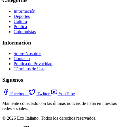
Categorías
Información
Deportes
Cultura
Política
Columnistas
Información
Sobre Nosotros
Contacto
Política de Privacidad
Términos de Uso
Síguenos
Facebook
Twitter
YouTube
Mantente conectado con las últimas noticias de Italia en nuestras
redes sociales.
© 2026 Eco Italiano. Todos los derechos reservados.