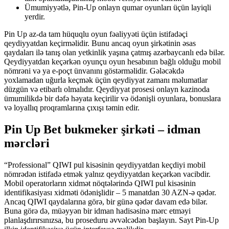
Ümumiyyətlə, Pin-Up onlayn qumar oyunları üçün layiqli
yerdir.
Pin Up az-da tam hüquqlu oyun fəaliyyəti üçün istifadəçi
qeydiyyatdan keçirməlidir. Bunu ancaq oyun şirkətinin əsas
qaydaları ilə tanış olan yetkinlik yaşına çatmış azərbaycanlı edə bilər.
Qeydiyyatdan keçərkən oyunçu oyun hesabının bağlı olduğu mobil
nömrəni və ya e-poçt ünvanını göstərməlidir. Gələcəkdə
yoxlamadan uğurla keçmək üçün qeydiyyat zamanı məlumatlar
düzgün və etibarlı olmalıdır. Qeydiyyat prosesi onlayn kazinoda
ümumilikdə bir dəfə həyata keçirilir və ödənişli oyunlara, bonuslara
və loyallıq proqramlarına çıxışı təmin edir.
Pin Up Bet bukmeker şirkəti – idman
mərcləri
“Professional” QIWI pul kisəsinin qeydiyyatdan keçdiyi mobil
nömrədən istifadə etmək yalnız qeydiyyatdan keçərkən vacibdir.
Mobil operatorların xidmət nöqtələrində QIWI pul kisəsinin
identifikasiyası xidməti ödənişlidir – 5 manatdan 30 AZN-ə qədər.
Ancaq QIWI qaydalarına görə, bir günə qədər davam edə bilər.
Buna görə də, müəyyən bir idman hadisəsinə mərc etməyi
planlaşdırırsınızsa, bu proseduru əvvəlcədən başlayın. Sayt Pin-Up