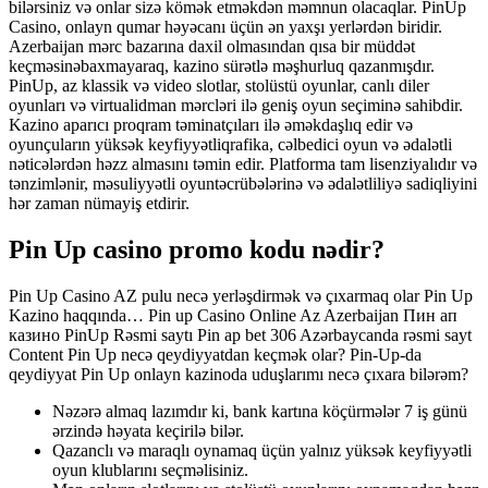
bilərsiniz və onlar sizə kömək etməkdən məmnun olacaqlar. PinUp
Casino, onlayn qumar həyəcanı üçün ən yaxşı yerlərdən biridir.
Azerbaijan mərc bazarına daxil olmasından qısa bir müddət
keçməsinəbaxmayaraq, kazino sürətlə məşhurluq qazanmışdır.
PinUp, az klassik və video slotlar, stolüstü oyunlar, canlı diler
oyunları və virtualidman mərcləri ilə geniş oyun seçiminə sahibdir.
Kazino aparıcı proqram təminatçıları ilə əməkdaşlıq edir və
oyunçuların yüksək keyfiyyətliqrafika, cəlbedici oyun və ədalətli
nəticələrdən həzz almasını təmin edir. Platforma tam lisenziyalıdır və
tənzimlənir, məsuliyyətli oyuntəcrübələrinə və ədalətliliyə sadiqliyini
hər zaman nümayiş etdirir.
Pin Up casino promo kodu nədir?
Pin Up Casino AZ pulu necə yerləşdirmək və çıxarmaq olar Pin Up
Kazino haqqında… Pin up Casino Online Az Azerbaijan Пин ап
казино PinUp Rəsmi saytı Pin ap bet 306 Azərbaycanda rəsmi sayt
Content Pin Up necə qeydiyyatdan keçmək olar? Pin-Up-da
qeydiyyat Pin Up onlayn kazinoda uduşlarımı necə çıxara bilərəm?
Nəzərə almaq lazımdır ki, bank kartına köçürmələr 7 iş günü
ərzində həyata keçirilə bilər.
Qazanclı və maraqlı oynamaq üçün yalnız yüksək keyfiyyətli
oyun klublarını seçməlisiniz.