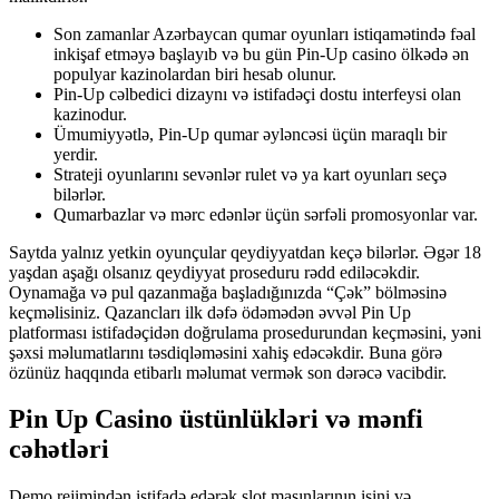
Son zamanlar Azərbaycan qumar oyunları istiqamətində fəal
inkişaf etməyə başlayıb və bu gün Pin-Up casino ölkədə ən
populyar kazinolardan biri hesab olunur.
Pin-Up cəlbedici dizaynı və istifadəçi dostu interfeysi olan
kazinodur.
Ümumiyyətlə, Pin-Up qumar əyləncəsi üçün maraqlı bir
yerdir.
Strateji oyunlarını sevənlər rulet və ya kart oyunları seçə
bilərlər.
Qumarbazlar və mərc edənlər üçün sərfəli promosyonlar var.
Saytda yalnız yetkin oyunçular qeydiyyatdan keçə bilərlər. Əgər 18
yaşdan aşağı olsanız qeydiyyat proseduru rədd ediləcəkdir.
Oynamağa və pul qazanmağa başladığınızda “Çək” bölməsinə
keçməlisiniz. Qazancları ilk dəfə ödəmədən əvvəl Pin Up
platforması istifadəçidən doğrulama prosedurundan keçməsini, yəni
şəxsi məlumatlarını təsdiqləməsini xahiş edəcəkdir. Buna görə
özünüz haqqında etibarlı məlumat vermək son dərəcə vacibdir.
Pin Up Casino üstünlükləri və mənfi
cəhətləri
Demo rejimindən istifadə edərək slot maşınlarının işini və