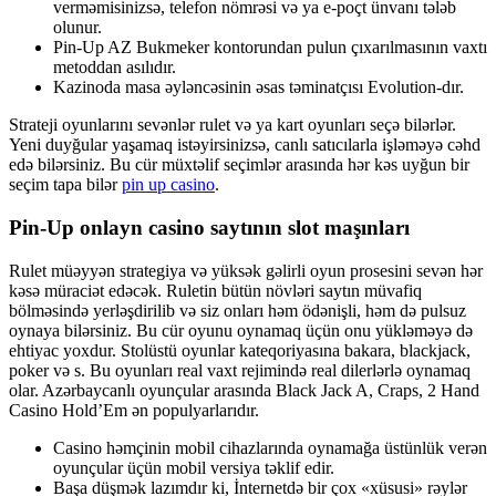
verməmisinizsə, telefon nömrəsi və ya e-poçt ünvanı tələb
olunur.
Pin-Up AZ Bukmeker kontorundan pulun çıxarılmasının vaxtı
metoddan asılıdır.
Kazinoda masa əyləncəsinin əsas təminatçısı Evolution-dır.
Strateji oyunlarını sevənlər rulet və ya kart oyunları seçə bilərlər.
Yeni duyğular yaşamaq istəyirsinizsə, canlı satıcılarla işləməyə cəhd
edə bilərsiniz. Bu cür müxtəlif seçimlər arasında hər kəs uyğun bir
seçim tapa bilər
pin up casino
.
Pin-Up onlayn casino saytının slot maşınları
Rulet müəyyən strategiya və yüksək gəlirli oyun prosesini sevən hər
kəsə müraciət edəcək. Ruletin bütün növləri saytın müvafiq
bölməsində yerləşdirilib və siz onları həm ödənişli, həm də pulsuz
oynaya bilərsiniz. Bu cür oyunu oynamaq üçün onu yükləməyə də
ehtiyac yoxdur. Stolüstü oyunlar kateqoriyasına bakara, blackjack,
poker və s. Bu oyunları real vaxt rejimində real dilerlərlə oynamaq
olar. Azərbaycanlı oyunçular arasında Black Jack A, Craps, 2 Hand
Casino Hold’Em ən populyarlarıdır.
Casino həmçinin mobil cihazlarında oynamağa üstünlük verən
oyunçular üçün mobil versiya təklif edir.
Başa düşmək lazımdır ki, İnternetdə bir çox «xüsusi» rəylər