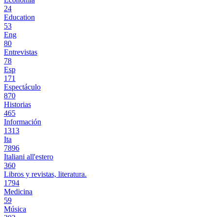
24
Education
53
Eng
80
Entrevistas
78
Esp
171
Espectáculo
870
Historias
465
Información
1313
Ita
7896
Italiani all'estero
360
Libros y revistas, literatura.
1794
Medicina
59
Música