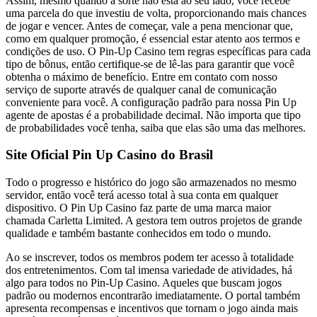
Assim, mesmo quando a sorte não está ao seu lado, você recebe
uma parcela do que investiu de volta, proporcionando mais chances
de jogar e vencer. Antes de começar, vale a pena mencionar que,
como em qualquer promoção, é essencial estar atento aos termos e
condições de uso. O Pin-Up Casino tem regras específicas para cada
tipo de bônus, então certifique-se de lê-las para garantir que você
obtenha o máximo de benefício. Entre em contato com nosso
serviço de suporte através de qualquer canal de comunicação
conveniente para você. A configuração padrão para nossa Pin Up
agente de apostas é a probabilidade decimal. Não importa que tipo
de probabilidades você tenha, saiba que elas são uma das melhores.
Site Oficial Pin Up Casino do Brasil
Todo o progresso e histórico do jogo são armazenados no mesmo
servidor, então você terá acesso total à sua conta em qualquer
dispositivo. O Pin Up Casino faz parte de uma marca maior
chamada Carletta Limited. A gestora tem outros projetos de grande
qualidade e também bastante conhecidos em todo o mundo.
Ao se inscrever, todos os membros podem ter acesso à totalidade
dos entretenimentos. Com tal imensa variedade de atividades, há
algo para todos no Pin-Up Casino. Aqueles que buscam jogos
padrão ou modernos encontrarão imediatamente. O portal também
apresenta recompensas e incentivos que tornam o jogo ainda mais