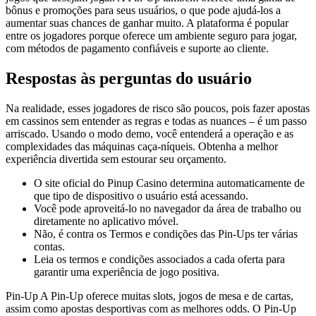
bônus e promoções para seus usuários, o que pode ajudá-los a
aumentar suas chances de ganhar muito. A plataforma é popular
entre os jogadores porque oferece um ambiente seguro para jogar,
com métodos de pagamento confiáveis e suporte ao cliente.
Respostas às perguntas do usuário
Na realidade, esses jogadores de risco são poucos, pois fazer apostas
em cassinos sem entender as regras e todas as nuances – é um passo
arriscado. Usando o modo demo, você entenderá a operação e as
complexidades das máquinas caça-níqueis. Obtenha a melhor
experiência divertida sem estourar seu orçamento.
O site oficial do Pinup Casino determina automaticamente de
que tipo de dispositivo o usuário está acessando.
Você pode aproveitá-lo no navegador da área de trabalho ou
diretamente no aplicativo móvel.
Não, é contra os Termos e condições das Pin-Ups ter várias
contas.
Leia os termos e condições associados a cada oferta para
garantir uma experiência de jogo positiva.
Pin-Up A Pin-Up oferece muitas slots, jogos de mesa e de cartas,
assim como apostas desportivas com as melhores odds. O Pin-Up