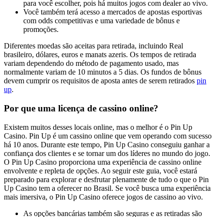
para você escolher, pois há muitos jogos com dealer ao vivo.
Você também terá acesso a mercados de apostas esportivas
com odds competitivas e uma variedade de bônus e
promoções.
Diferentes moedas são aceitas para retirada, incluindo Real
brasileiro, dólares, euros e manats azeris. Os tempos de retirada
variam dependendo do método de pagamento usado, mas
normalmente variam de 10 minutos a 5 dias. Os fundos de bônus
devem cumprir os requisitos de aposta antes de serem retirados
pin
up
.
Por que uma licença de cassino online?
Existem muitos desses locais online, mas o melhor é o Pin Up
Casino. Pin Up é um cassino online que vem operando com sucesso
há 10 anos. Durante este tempo, Pin Up Casino conseguiu ganhar a
confiança dos clientes e se tornar um dos líderes no mundo do jogo.
O Pin Up Casino proporciona uma experiência de cassino online
envolvente e repleta de opções. Ao seguir este guia, você estará
preparado para explorar e desfrutar plenamente de tudo o que o Pin
Up Casino tem a oferecer no Brasil. Se você busca uma experiência
mais imersiva, o Pin Up Casino oferece jogos de cassino ao vivo.
As opções bancárias também são seguras e as retiradas são