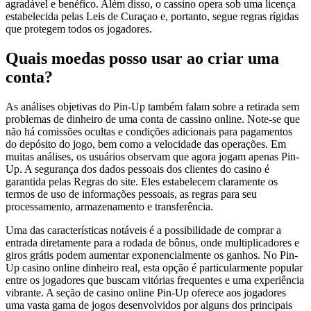
agradável e benéfico. Além disso, o cassino opera sob uma licença
estabelecida pelas Leis de Curaçao e, portanto, segue regras rígidas
que protegem todos os jogadores.
Quais moedas posso usar ao criar uma
conta?
As análises objetivas do Pin-Up também falam sobre a retirada sem
problemas de dinheiro de uma conta de cassino online. Note-se que
não há comissões ocultas e condições adicionais para pagamentos
do depósito do jogo, bem como a velocidade das operações. Em
muitas análises, os usuários observam que agora jogam apenas Pin-
Up. A segurança dos dados pessoais dos clientes do casino é
garantida pelas Regras do site. Eles estabelecem claramente os
termos de uso de informações pessoais, as regras para seu
processamento, armazenamento e transferência.
Uma das características notáveis é a possibilidade de comprar a
entrada diretamente para a rodada de bônus, onde multiplicadores e
giros grátis podem aumentar exponencialmente os ganhos. No Pin-
Up casino online dinheiro real, esta opção é particularmente popular
entre os jogadores que buscam vitórias frequentes e uma experiência
vibrante. A seção de casino online Pin-Up oferece aos jogadores
uma vasta gama de jogos desenvolvidos por alguns dos principais