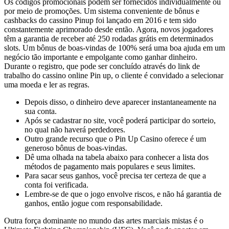
Os códigos promocionais podem ser fornecidos individualmente ou
por meio de promoções. Um sistema conveniente de bônus e
cashbacks do cassino Pinup foi lançado em 2016 e tem sido
constantemente aprimorado desde então. Agora, novos jogadores
têm a garantia de receber até 250 rodadas grátis em determinados
slots. Um bônus de boas-vindas de 100% será uma boa ajuda em um
negócio tão importante e empolgante como ganhar dinheiro.
Durante o registro, que pode ser concluído através do link de
trabalho do cassino online Pin up, o cliente é convidado a selecionar
uma moeda e ler as regras.
Depois disso, o dinheiro deve aparecer instantaneamente na
sua conta.
Após se cadastrar no site, você poderá participar do sorteio,
no qual não haverá perdedores.
Outro grande recurso que o Pin Up Casino oferece é um
generoso bônus de boas-vindas.
Dê uma olhada na tabela abaixo para conhecer a lista dos
métodos de pagamento mais populares e seus limites.
Para sacar seus ganhos, você precisa ter certeza de que a
conta foi verificada.
Lembre-se de que o jogo envolve riscos, e não há garantia de
ganhos, então jogue com responsabilidade.
Outra força dominante no mundo das artes marciais mistas é o