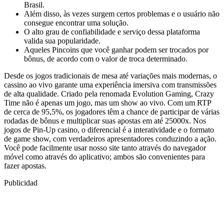
Brasil.
Além disso, às vezes surgem certos problemas e o usuário não
consegue encontrar uma solução.
O alto grau de confiabilidade e serviço dessa plataforma
valida sua popularidade.
Aqueles Pincoins que você ganhar podem ser trocados por
bônus, de acordo com o valor de troca determinado.
Desde os jogos tradicionais de mesa até variações mais modernas, o
cassino ao vivo garante uma experiência imersiva com transmissões
de alta qualidade. Criado pela renomada Evolution Gaming, Crazy
Time não é apenas um jogo, mas um show ao vivo. Com um RTP
de cerca de 95,5%, os jogadores têm a chance de participar de várias
rodadas de bônus e multiplicar suas apostas em até 25000x. Nos
jogos de Pin-Up casino, o diferencial é a interatividade e o formato
de game show, com verdadeiros apresentadores conduzindo a ação.
Você pode facilmente usar nosso site tanto através do navegador
móvel como através do aplicativo; ambos são convenientes para
fazer apostas.
Publicidad