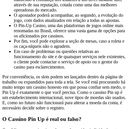
através de sua reputação, cotada como uma das melhores
operadoras do mercado.
O apostador poderá acompanhar, ao segundo, a evolução do
jogo, com dados atualizados em relação a todas as apostas.
O Pin-Up Casino, uma das plataformas de jogos online mais
renomadas no Brasil, oferece uma vasta gama de opções para
os aficionados por cassinos.
Por fim, você pode explorar a seção de mesas, caso a roleta e
os caça-níqueis não o agradem.
Em caso de problemas ou questões relativas ao
funcionamento do site e de quaisquer serviços nele existentes,
o cliente pode contactar o serviço de apoio ou o gestor do
casino para esclarecimentos.
Por conveniência, os slots podem ser lançados dentro da página de
trabalho ou expandidos para toda a tela. Se você está procurando há
muito tempo um cassino honesto em que possa confiar sem medo, o
Pin Up é exatamente o que você precisa. Como o cassino Pin up é
um estabelecimento internacional, nove tipos de moedas são usados.
E, como no futuro não funcionará para alterar a moeda da conta, é
necessário decidir sobre o registro.
O Cassino Pin Up é real ou falso?