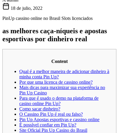
18 de julio, 2022
PinUp cassino online no Brasil Slots licenciados
as melhores caça-níqueis e apostas
esportivas por dinheiro real
Content
Qual é a melhor maneira de adicionar dinheiro à
minha conta Pin Up?
Por que uma licença de cassino online?
Mais dicas para maximizar sua experiência no
Pin Up Casino
Para que é usado o demo na plataforma de
casino online Pin Up?
Como sacar dinheiro?
O Cassino Pin Up é real ou falso?
Pin Up Apostas esportivas e cassino online
É possível confiar em Pin Up?
Site Oficial Pin Up Casino do Brasil