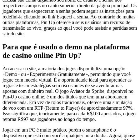
respectivos campos no canto superior direito da página principal. Os
jogadores que esqueceram a senha podem seguir as instruções para
redefini-la clicando no link Esqueci a senha. Ao contrário de muitas
outras plataformas, Pin Up oferece a seus usuários um recurso de
transmissão ao vivo, graças ao qual você pode assistir a partidas sem
sair do site.
Para que é usado o demo na plataforma
de casino online Pin Up?
Ao acessar o site, a maioria dos jogos disponibiliza uma opção
«Demo» ou «Experimentar Gratuitamente», permitindo que você
jogue com moeda virtual. É a oportunidade ideal para aprender as
regras e testar estratégias sem riscos antes de se aventurar nas
apostas com dinheiro real. O jogo Aviator da Spribe, disponível no
Pin-Up casino online, é um dos títulos que tem uma abordagem
diferenciada. Em vez de rolos tradicionais, oferece uma simulação
de voo com um RTP (Return to Player) de aproximadamente 97%.
Isso significa que, teoricamente, para cada R$100 apostados, o jogo
retorna R$97 aos jogadores ao longo do tempo.
Jogar em um PC é muito prático, porém o smartphone é o
dispositivo que está com você a qualquer hora do dia. Agora, quase