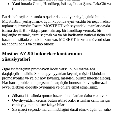
Yəni burada Cəmi, Hendikep, İstisna, İkiqat Şans, Tək/Cüt və
s.
Bu da bahisçilər arasında o qədər də populyar deyil, çünki bu tip
MOSTBET yerləşdirmək üçün kuponda eyni vaxtda bir neçə hadisə
toplamaq lazımdır. Rəsmi MOSTBET veb saytındakı mərclər qayda
istisna deyil. Bir «ikiqat şans» almaq, bir handikap vermək, bir
başlanğıc vermək, cəmi seçmək və ya bir hadisənin nəticəsi üçün adi
bazardan istifadə etmək imkanı var. MOSBET hazırda mövcud olan
ən etibarlı bahis və casino biridir.
Mostbet AZ-90 bukmeker kontorunun
xüsusiyyətləri
Əgər istifadəçinin promosyon kodu varsa, o, bu mərhələdə
dəqiqləşdirilməlidir. Sonra qeydiyyatdan keçmiş müştəri klubdan
promosyonlar və ya bir növ loyallıq, məsələn, pulsuz mərclər alacaq.
Hər hansı problemin qarşısını almaq üçün bonusu aktivləşdirməzdən
əvvəl tələbləri diqqətlə öyrənməli və onlara əməl etməlisiniz.
Əlbəttə ki, əslində qumar bazarında onlardan daha çoxu var.
Qeydiyyatdan keçmiş bütün istifadəçilər istənilən canlı matçın
canlı yayımını pulsuz izləyə bilər.
Siz mərci seçəndə mərcin məbləğini daxil etmək üçün bir sahə