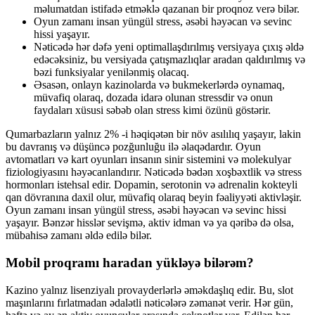
məlumatdan istifadə etməklə qazanan bir proqnoz verə bilər.
Oyun zamanı insan yüngül stress, əsəbi həyəcan və sevinc
hissi yaşayır.
Nəticədə hər dəfə yeni optimallaşdırılmış versiyaya çıxış əldə
edəcəksiniz, bu versiyada çatışmazlıqlar aradan qaldırılmış və
bəzi funksiyalar yenilənmiş olacaq.
Əsasən, onlayn kazinolarda və bukmekerlərdə oynamaq,
müvafiq olaraq, dozada idarə olunan stressdir və onun
faydaları xüsusi səbəb olan stress kimi özünü göstərir.
Qumarbazların yalnız 2% -i həqiqətən bir növ asılılıq yaşayır, lakin
bu davranış və düşüncə pozğunluğu ilə əlaqədardır. Oyun
avtomatları və kart oyunları insanın sinir sistemini və molekulyar
fiziologiyasını həyəcanlandırır. Nəticədə bədən xoşbəxtlik və stress
hormonları istehsal edir. Dopamin, serotonin və adrenalin kokteyli
qan dövranına daxil olur, müvafiq olaraq beyin fəaliyyəti aktivləşir.
Oyun zamanı insan yüngül stress, əsəbi həyəcan və sevinc hissi
yaşayır. Bənzər hisslər sevişmə, aktiv idman və ya qəribə də olsa,
mübahisə zamanı əldə edilə bilər.
Mobil proqramı haradan yükləyə bilərəm?
Kazino yalnız lisenziyalı provayderlərlə əməkdaşlıq edir. Bu, slot
maşınlarını fırlatmadan ədalətli nəticələrə zəmanət verir. Hər gün,