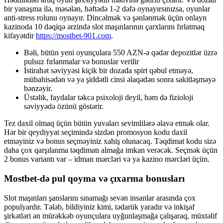
bir yanaşma ilə, məsələn, həftədə 1-2 dəfə oynayırsınızsa, oyunlar
anti-stress rolunu oynayır. Dincəlmək və şənlənmək üçün onlayn
kazinoda 10 dəqiqə ərzində slot maşınlarının çarxlarını fırlatmaq
kifayətdir
https://mostbet-901.com
.
Bəli, bütün yeni oyunçulara 550 AZN-ə qədər depozitlər üzrə
pulsuz fırlanmalar və bonuslar verilir
İstirahət səviyyəsi kiçik bir dozada spirt qəbul etməyə,
mübahisədən və ya şiddətli cinsi əlaqədən sonra sakitləşməyə
bənzəyir.
Üstəlik, faydalar təkcə psixoloji deyil, həm də fizioloji
səviyyədə özünü göstərir.
Tez daxil olmaq üçün bütün yuvaları sevimlilərə əlavə etmək olar.
Hər bir qeydiyyat seçimində sizdən promosyon kodu daxil
etməyiniz və bonus seçməyiniz xahiş olunacaq. Təqdimat kodu sizə
daha çox qarşılanma təqdimatı almağa imkan verəcək. Seçmək üçün
2 bonus variantı var – idman mərcləri və ya kazino mərcləri üçün.
Mostbet-də pul qoyma və çıxarma bonusları
Slot maşınları şanslarını sınamağı sevən insanlar arasında çox
populyardır. Tələb, bildiyiniz kimi, tədarük yaradır və inkişaf
şirkətləri ən mürəkkəb oyunçulara uyğunlaşmağa çalışaraq, müxtəlif