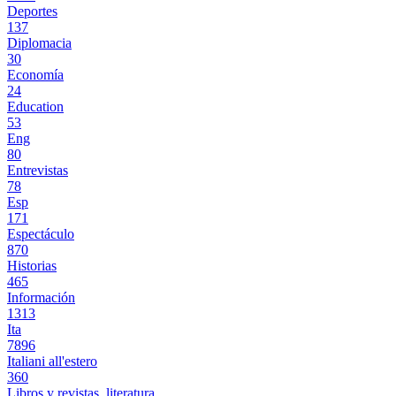
Deportes
137
Diplomacia
30
Economía
24
Education
53
Eng
80
Entrevistas
78
Esp
171
Espectáculo
870
Historias
465
Información
1313
Ita
7896
Italiani all'estero
360
Libros y revistas, literatura.