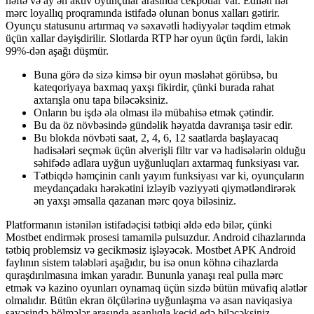
həftə və ay ən aktiv oyunçular arasında cekpotlar var. Edilən hər
mərc loyallıq proqramında istifadə olunan bonus xalları gətirir.
Oyunçu statusunu artırmaq və səxavətli hədiyyələr təqdim etmək
üçün xallar dəyişdirilir. Slotlarda RTP hər oyun üçün fərdi, lakin
99%-dən aşağı düşmür.
Buna görə də sizə kimsə bir oyun məsləhət görübsə, bu
kateqoriyaya baxmaq yaxşı fikirdir, çünki burada rahat
axtarışla onu tapa biləcəksiniz.
Onların bu işdə əla olması ilə mübahisə etmək çətindir.
Bu da öz növbəsində gündəlik həyatda davranışa təsir edir.
Bu blokda növbəti saat, 2, 4, 6, 12 saatlarda başlayacaq
hadisələri seçmək üçün əlverişli filtr var və hadisələrin olduğu
səhifədə adlara uyğun uyğunluqları axtarmaq funksiyası var.
Tətbiqdə həmçinin canlı yayım funksiyası var ki, oyunçuların
meydançadakı hərəkətini izləyib vəziyyəti qiymətləndirərək
ən yaxşı əmsalla qazanan mərc qoya biləsiniz.
Platformanın istənilən istifadəçisi tətbiqi əldə edə bilər, çünki
Mostbet endirmək prosesi tamamilə pulsuzdur. Android cihazlarında
tətbiq problemsiz və gecikməsiz işləyəcək. Mostbet APK Android
faylının sistem tələbləri aşağıdır, bu isə onun köhnə cihazlarda
quraşdırılmasına imkan yaradır. Bununla yanaşı real pulla mərc
etmək və kazino oyunları oynamaq üçün sizdə bütün müvafiq alətlər
olmalıdır. Bütün ekran ölçülərinə uyğunlaşma və asan naviqasiya
sayəsində bölmələr arasında asanlıqla keçid edə biləcəksiniz.