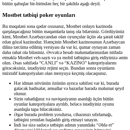
bütün qabıqlar bir-birindən heç bir şəkildə aşağı deyil.
Mostbet tətbiqi poker oyunları
Bu məqaləni sona qədər oxusanız, Mostbet onlayn kazinoda
qarşılaşacağınız bütün məqamlarla tanış ola bilərsiniz. Gördüyünüz
kimi, Mostbet Azərbaycandan olan oyunçular üçün əla şərait təklif
edən gözəl kazinodur. Həmçinin Mostbet kazinosunun Azərbaycan
dilinə tərcümə edilmiş versiyası da var ki, qumar oynayan zaman
daha rahat ola biləsiniz. Əvvəlcə hesab məlumatlarınızdan istifadə
etməklə Mostbet veb-saytı və ya mobil tətbiqinə giriş etdiyinizə əmin
olun. Əsas səhifədə “CANLI” və “KAZİNO” kateqoriyalarını
görəcəksiniz, istədiyiniz rejimi seçin. Bundan sonra oyunların
müxtəlif kateqoriyaları olan menyuya keçmiş olacaqsınız.
Hər idman növünün özünün ayrıca səhifəsi var ki, burada
gələcək hadisələr, əmsallar və bazarlar barədə məlumat qeyd
olunur.
Sizin rahatlığınız və naviqasiyanın asanlığı üçün bütün
oyunlar kateqoriyalara ayrılıb, beləcə istədiyiniz oyunu
asanlıqla tapa biləcəksiniz.
Əgər burada problem yoxdursa, cihazınızı sıfırlamağı,
tətbiqini yenidən başladıb giriş etməyi sınayın.
İndi isə sizə sadəcə tətbiqin adının yanındakı “Əldə et”