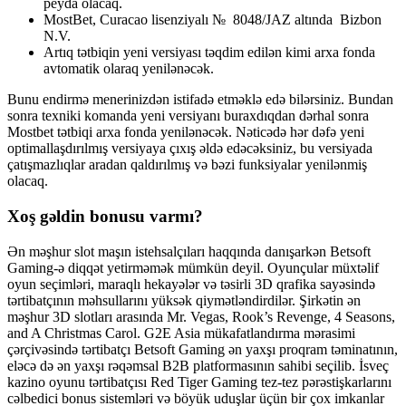
peyda olacaq.
MostBet, Curacao lisenziyalı № 8048/JAZ altında Bizbon
N.V.
Artıq tətbiqin yeni versiyası təqdim edilən kimi arxa fonda
avtomatik olaraq yenilənəcək.
Bunu endirmə menerinizdən istifadə etməklə edə bilərsiniz. Bundan
sonra texniki komanda yeni versiyanı buraxdıqdan dərhal sonra
Mostbet tətbiqi arxa fonda yenilənəcək. Nəticədə hər dəfə yeni
optimallaşdırılmış versiyaya çıxış əldə edəcəksiniz, bu versiyada
çatışmazlıqlar aradan qaldırılmış və bəzi funksiyalar yenilənmiş
olacaq.
Xoş gəldin bonusu varmı?
Ən məşhur slot maşın istehsalçıları haqqında danışarkən Betsoft
Gaming-ə diqqət yetirməmək mümkün deyil. Oyunçular müxtəlif
oyun seçimləri, maraqlı hekayələr və təsirli 3D qrafika sayəsində
tərtibatçının məhsullarını yüksək qiymətləndirdilər. Şirkətin ən
məşhur 3D slotları arasında Mr. Vegas, Rook’s Revenge, 4 Seasons,
and A Christmas Carol. G2E Asia mükafatlandırma mərasimi
çərçivəsində tərtibatçı Betsoft Gaming ən yaxşı proqram təminatının,
eləcə də ən yaxşı rəqəmsal B2B platformasının sahibi seçilib. İsveç
kazino oyunu tərtibatçısı Red Tiger Gaming tez-tez pərəstişkarlarını
cəlbedici bonus sistemləri və böyük uduşlar üçün bir çox imkanlar