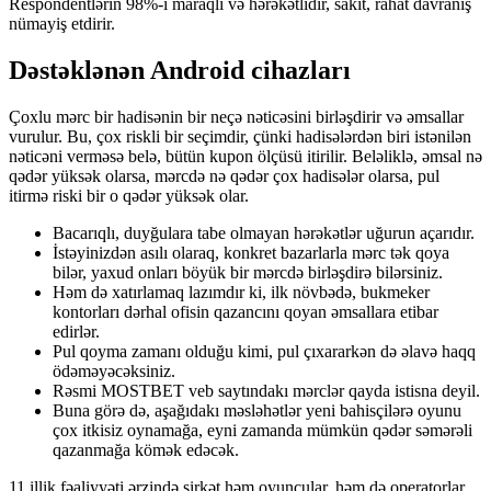
Respondentlərin 98%-i maraqlı və hərəkətlidir, sakit, rahat davranış
nümayiş etdirir.
Dəstəklənən Android cihazları
Çoxlu mərc bir hadisənin bir neçə nəticəsini birləşdirir və əmsallar
vurulur. Bu, çox riskli bir seçimdir, çünki hadisələrdən biri istənilən
nəticəni verməsə belə, bütün kupon ölçüsü itirilir. Beləliklə, əmsal nə
qədər yüksək olarsa, mərcdə nə qədər çox hadisələr olarsa, pul
itirmə riski bir o qədər yüksək olar.
Bacarıqlı, duyğulara tabe olmayan hərəkətlər uğurun açarıdır.
İstəyinizdən asılı olaraq, konkret bazarlarla mərc tək qoya
bilər, yaxud onları böyük bir mərcdə birləşdirə bilərsiniz.
Həm də xatırlamaq lazımdır ki, ilk növbədə, bukmeker
kontorları dərhal ofisin qazancını qoyan əmsallara etibar
edirlər.
Pul qoyma zamanı olduğu kimi, pul çıxararkən də əlavə haqq
ödəməyəcəksiniz.
Rəsmi MOSTBET veb saytındakı mərclər qayda istisna deyil.
Buna görə də, aşağıdakı məsləhətlər yeni bahisçilərə oyunu
çox itkisiz oynamağa, eyni zamanda mümkün qədər səmərəli
qazanmağa kömək edəcək.
11 illik fəaliyyəti ərzində şirkət həm oyunçular, həm də operatorlar