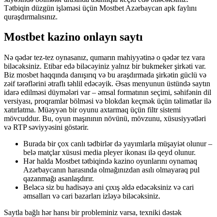
Tətbiqin düzgün işləməsi üçün Mostbet Azərbaycan apk faylını
quraşdırmalısınız.
Mostbet kazino onlayn saytı
Nə qədər tez-tez oynasanız, qumarın mahiyyətinə o qədər tez vara
biləcəksiniz. Etibar edə biləcəyiniz yalnız bir bukmeker şirkəti var.
Biz mosbet haqqında danışırıq və bu araşdırmada şirkətin güclü və
zəif tərəflərini ətraflı təhlil edəcəyik. Əsas menyunun üstündə saytın
idarə edilməsi düymələri var – əmsal formatının seçimi, səhifənin dil
versiyası, proqramlar bölməsi və blokdan keçmək üçün təlimatlar ilə
xatırlatma. Müəyyən bir oyunu axtarmaq üçün filtr sistemi
mövcuddur. Bu, oyun maşınının növünü, mövzunu, xüsusiyyətləri
və RTP səviyyəsini göstərir.
Burada bir çox canlı tədbirlər də yayımlarla müşayiət olunur –
belə matçlar xüsusi media pleyer ikonası ilə qeyd olunur.
Hər halda Mostbet tətbiqində kazino oyunlarını oynamaq
Azərbaycanın harasında olmağınızdan asılı olmayaraq pul
qazanmağı asanlaşdırır.
Beləcə siz bu hadisəyə ani çıxış əldə edəcəksiniz və cari
əmsalları və cari bazarları izləyə biləcəksiniz.
Saytla bağlı hər hansı bir probleminiz varsa, texniki dəstək