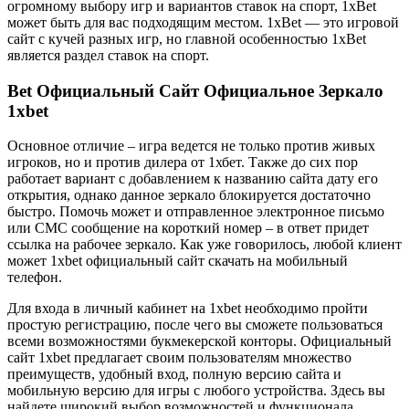
огромному выбору игр и вариантов ставок на спорт, 1xBet
может быть для вас подходящим местом. 1xBet — это игровой
сайт с кучей разных игр, но главной особенностью 1xBet
является раздел ставок на спорт.
Bet Официальный Сайт Официальное Зеркало
1xbet
Основное отличие – игра ведется не только против живых
игроков, но и против дилера от 1хбет. Также до сих пор
работает вариант с добавлением к названию сайта дату его
открытия, однако данное зеркало блокируется достаточно
быстро. Помочь может и отправленное электронное письмо
или СМС сообщение на короткий номер – в ответ придет
ссылка на рабочее зеркало. Как уже говорилось, любой клиент
может 1xbet официальный сайт скачать на мобильный
телефон.
Для входа в личный кабинет на 1xbet необходимо пройти
простую регистрацию, после чего вы сможете пользоваться
всеми возможностями букмекерской конторы. Официальный
сайт 1xbet предлагает своим пользователям множество
преимуществ, удобный вход, полную версию сайта и
мобильную версию для игры с любого устройства. Здесь вы
найдете широкий выбор возможностей и функционала,