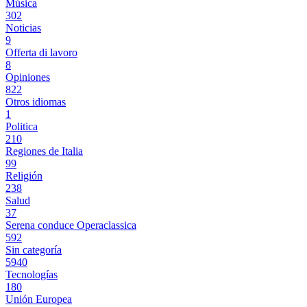
Música
302
Noticias
9
Offerta di lavoro
8
Opiniones
822
Otros idiomas
1
Politica
210
Regiones de Italia
99
Religión
238
Salud
37
Serena conduce Operaclassica
592
Sin categoría
5940
Tecnologías
180
Unión Europea