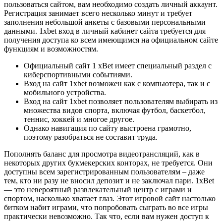
пользоваться сайтом, вам необходимо создать личный аккаунт.
Регистрация занимает всего несколько минут и требует
заполнения небольшой анкеты с базовыми персональными
данными. 1xbet вход в личный кабинет сайта требуется для
получения доступа ко всем имеющимся на официальном сайте
функциям и возможностям.
Официальный сайт 1 xBet имеет специальный раздел с
киберспортивными событиями.
Вход на сайт 1xbet возможен как с компьютера, так и с
мобильного устройства.
Вход на сайт 1xbet позволяет пользователям выбирать из
множества видов спорта, включая футбол, баскетбол,
теннис, хоккей и многое другое.
Однако навигация по сайту выстроена грамотно,
поэтому разобраться не составит труда.
Пополнять баланс для просмотра видеотрансляций, как в
некоторых других букмекерских конторах, не требуется. Они
доступны всем зарегистрированным пользователям – даже
тем, кто ни разу не вносил депозит и не заключал пари. 1xBet
— это невероятный развлекательный центр с играми и
спортом, насколько хватает глаз. Этот игровой сайт настолько
битком набит играми, что попробовать сыграть во все игры
практически невозможно. Так что, если вам нужен доступ к