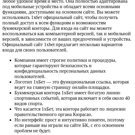
любое удобное время и место. Она полностью адаптирована
под мобильные устройства и обладает всеми основными
функциями, доступными на основном сайте. Вы можете
использовать 1хбет официальный сайт, чтобы получить
полный доступ к всем функциям и возможностям
букмекерской конторы. Для входа на сайт вы можете
воспользоваться как компьютерной версией, так и мобильной
версией, в зависимости от ваших предпочтений и устройства.
Официальный сайт 1xbet предлагает несколько вариантов
входа для своих пользователей.
Компания имеет строгие политики и процедуры,
которые гарантируют безопасность и
конфиденциальность персональных данных
пользователей.
Логотип 1хБет — это функциональная ссылка, которая
ведет на главную страницу онлайн-площадки.
Букмекерская контора 1xБет имеет богатую линию
спортивных событий, которая включает в себя около 40
видов спорта.
Что касается 1хБет, эта контора работает по лицензии
правительственного органа Кюрасао.
Но интерфейс прост и интуитивно понятен, поэтому
если раньше вы играли на сайте БК, с его освоением
проблем не будет.