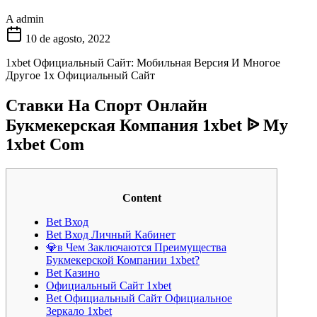
A
admin
10 de agosto, 2022
1xbet Официальный Сайт: Мобильная Версия И Многое
Другое 1х Официальный Сайт
Ставки На Спорт Онлайн
Букмекерская Компания 1xbet ᐉ My
1xbet Com
Content
Bet Вход
Bet Вход Личный Кабинет
💎в Чем Заключаются Преимущества
Букмекерской Компании 1xbet?
Bet Казино
Официальный Сайт 1xbet
Bet Официальный Сайт Официальное
Зеркало 1xbet