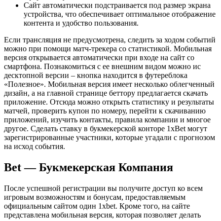
Сайт автоматически подстраивается под размер экрана
устройства, что обеспечивает оптимальное отображение
контента и удобство пользования.
Если трансляция не предусмотрена, следить за ходом событий
можно при помощи матч-трекера со статистикой. Мобильная
версия открывается автоматически при входе на сайт со
смартфона. Познакомиться с ее внешним видом можно ис
десктопной версии – кнопка находится в футереблока
«Полезное». Мобильная версия имеет несколько облегченный
дизайн, а на главной странице беттору предлагается скачать
приложение. Отсюда можно открыть статистику и результаты
матчей, проверить купон по номеру, перейти к скачиванию
приложений, изучить контакты, правила компании и многое
другое. Сделать ставку в букмекерской конторе 1xBet могут
зарегистрированные участники, которые угадали с прогнозом
на исход события.
Bet — Букмекерская Компания
После успешной регистрации вы получите доступ ко всем
игровым возможностям и бонусам, предоставляемым
официальным сайтом один 1xbet. Кроме того, на сайте
представлена мобильная версия, которая позволяет делать