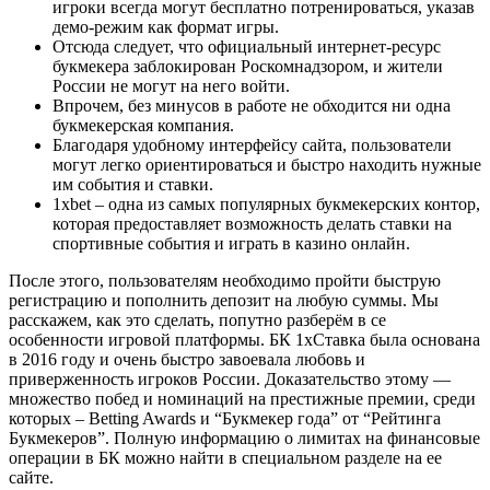
игроки всегда могут бесплатно потренироваться, указав
демо-режим как формат игры.
Отсюда следует, что официальный интернет-ресурс
букмекера заблокирован Роскомнадзором, и жители
России не могут на него войти.
Впрочем, без минусов в работе не обходится ни одна
букмекерская компания.
Благодаря удобному интерфейсу сайта, пользователи
могут легко ориентироваться и быстро находить нужные
им события и ставки.
1xbet – одна из самых популярных букмекерских контор,
которая предоставляет возможность делать ставки на
спортивные события и играть в казино онлайн.
После этого, пользователям необходимо пройти быструю
регистрацию и пополнить депозит на любую суммы. Мы
расскажем, как это сделать, попутно разберём в се
особенности игровой платформы. БК 1xСтавка была основана
в 2016 году и очень быстро завоевала любовь и
приверженность игроков России. Доказательство этому —
множество побед и номинаций на престижные премии, среди
которых – Betting Awards и “Букмекер года” от “Рейтинга
Букмекеров”. Полную информацию о лимитах на финансовые
операции в БК можно найти в специальном разделе на ее
сайте.