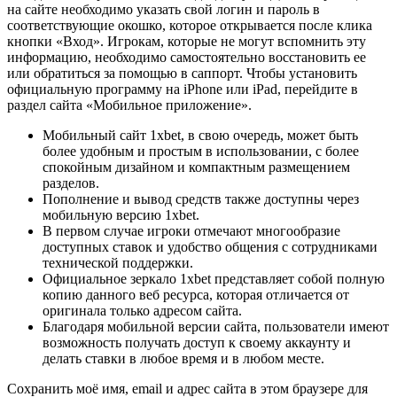
на сайте необходимо указать свой логин и пароль в
соответствующие окошко, которое открывается после клика
кнопки «Вход». Игрокам, которые не могут вспомнить эту
информацию, необходимо самостоятельно восстановить ее
или обратиться за помощью в саппорт. Чтобы установить
официальную программу на iPhone или iPad, перейдите в
раздел сайта «Мобильное приложение».
Мобильный сайт 1xbet, в свою очередь, может быть
более удобным и простым в использовании, с более
спокойным дизайном и компактным размещением
разделов.
Пополнение и вывод средств также доступны через
мобильную версию 1xbet.
В первом случае игроки отмечают многообразие
доступных ставок и удобство общения с сотрудниками
технической поддержки.
Официальное зеркало 1xbet представляет собой полную
копию данного веб ресурса, которая отличается от
оригинала только адресом сайта.
Благодаря мобильной версии сайта, пользователи имеют
возможность получать доступ к своему аккаунту и
делать ставки в любое время и в любом месте.
Сохранить моё имя, email и адрес сайта в этом браузере для