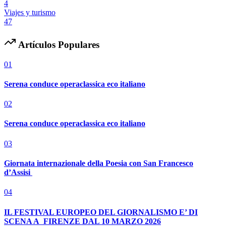
4
Viajes y turismo
47
Artículos Populares
01
Serena conduce operaclassica eco italiano
02
Serena conduce operaclassica eco italiano
03
Giornata internazionale della Poesia con San Francesco
d’Assisi
04
IL FESTIVAL EUROPEO DEL GIORNALISMO E’ DI
SCENA A FIRENZE DAL 10 MARZO 2026