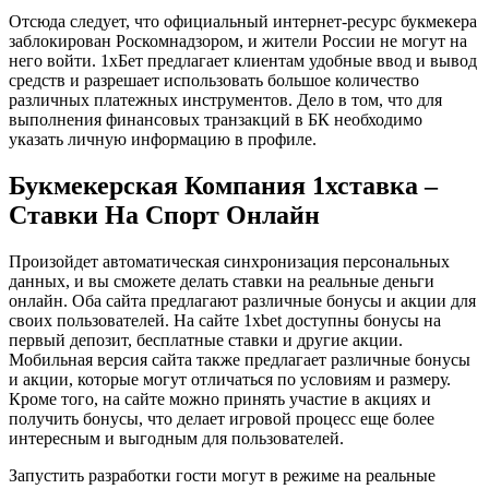
Отсюда следует, что официальный интернет-ресурс букмекера
заблокирован Роскомнадзором, и жители России не могут на
него войти. 1хБет предлагает клиентам удобные ввод и вывод
средств и разрешает использовать большое количество
различных платежных инструментов. Дело в том, что для
выполнения финансовых транзакций в БК необходимо
указать личную информацию в профиле.
Букмекерская Компания 1хставка –
Ставки На Спорт Онлайн
Произойдет автоматическая синхронизация персональных
данных, и вы сможете делать ставки на реальные деньги
онлайн. Оба сайта предлагают различные бонусы и акции для
своих пользователей. На сайте 1xbet доступны бонусы на
первый депозит, бесплатные ставки и другие акции.
Мобильная версия сайта также предлагает различные бонусы
и акции, которые могут отличаться по условиям и размеру.
Кроме того, на сайте можно принять участие в акциях и
получить бонусы, что делает игровой процесс еще более
интересным и выгодным для пользователей.
Запустить разработки гости могут в режиме на реальные