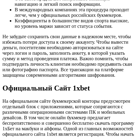
навигацию и легкий поиск информации.
В международных компаниях эта процедура проходит
легче, чем у официальных российских букмекеров.
Коэффициенты в большинстве видов спорта высокие,
но уровень маржи зависит от статуса события.
Не забудьте сохранить свои данные в надежном месте, чтобы
избежать потери доступа к своему аккаунту. Чтобы вывести
деньги, посетителям необходимо авторизоваться на сайте
через логин и пароль, заполнить анкету, в которой указать
сумму и метод проведения платежа. Важно помнить, чтобы
подтвердить личность клиентам необходимо предъявить скан
или фотографию паспорта. Все транзакции на платформе
защищены современными алгоритмами шифрования.
Официальный Сайт 1xbet
На официальном сайте букмекерской конторы предусмотрен
отдельный блок с приложениями, которые сопрягаются с
различными операционными системами ПК и мобильных
девайсов. В том числе онлайн букмекер предлагает
беспрепятственно и совершенно бесплатно скачать программу
1хБет на макбуки и айфоны. Одной из главных возможностей
официального сайта 1xbet является регистрация. Чтобы начать