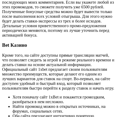
последующих моих комментариев. Если вы укажете любой из
этих промокодов, то сможете получить уже 6500 рублей.
Полученные бонусные средства можно будет вывести только
после выполнения всех условий отыгрыша. Для этого нужно
будет делать ставки-экспрессы из трех и более исходов.
Детальные условия приветственного промо-предложения
периодически меняются, поэтому их лучше уточнить перед
активацией бонуса.
Bet Казино
Кроме того, на сайте доступны прямые трансляции матчей,
что позволяет следить за игрой в режиме реального времени и
делать ставки на основе актуальной информации.
Официальный сайт 1xbet предлагает своим пользователям
множество преимуществ, которые делают его одним из
лучших вариантов для ставок на спорт. Во-первых, на сайте
доступен удобный и быстрый вход, который позволяет
пользователям быстро перейти к разделу ставок и начать игру.
Хотя поначалу сайт 1xBet и покажется громоздким,
разобраться в нем несложно.
Найти промокод можно в открытых источниках, на
форумах, социальных сетях.
Оба сайта предлагают интуитивно понятную