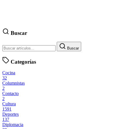
Buscar
Buscar
Categorías
Cocina
32
Columnistas
2
Contacto
2
Cultura
1591
Deportes
137
Diplomacia