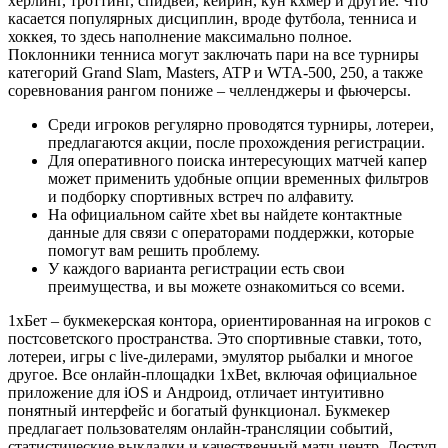
херлинг, троттинг, спидвей, кейрин, кун кхмер и другие. Что
касается популярных дисциплин, вроде футбола, тенниса и
хоккея, то здесь наполнение максимально полное.
Поклонники тенниса могут заключать пари на все турниры
категорий Grand Slam, Masters, ATP и WTA-500, 250, а также
соревнования рангом пониже – челленджеры и фьючерсы.
Среди игроков регулярно проводятся турниры, лотереи,
предлагаются акции, после прохождения регистрации.
Для оперативного поиска интересующих матчей капер
может применить удобные опции временных фильтров
и подборку спортивных встреч по алфавиту.
На официальном сайте xbet вы найдете контактные
данные для связи с операторами поддержки, которые
помогут вам решить проблему.
У каждого варианта регистрации есть свои
преимущества, и вы можете ознакомиться со всеми.
1хБет – букмекерская контора, ориентированная на игроков с
постсоветского пространства. Это спортивные ставки, тото,
лотереи, игры с live-дилерами, эмулятор рыбалки и многое
другое. Все онлайн-площадки 1xBet, включая официальное
приложение для iOS и Андроид, отличает интуитивно
понятный интерфейс и богатый функционал. Букмекер
предлагает пользователям онлайн-трансляции событий,
статистические выкладки и качественный матч-центр. Доступ