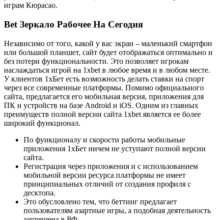
играм Кюрасао.
Bet Зеркало Рабочее На Сегодня
Независимо от того, какой у вас экран – маленький смартфон
или большой планшет, сайт будет отображаться оптимально и
без потери функциональности. Это позволяет игрокам
наслаждаться игрой на 1xbet в любое время и в любом месте.
У клиентов 1xБет есть возможность делать ставки на спорт
через все современные платформы. Помимо официального
сайта, предлагается его мобильная версия, приложения для
ПК и устройств на базе Android и iOS. Одним из главных
преимуществ полной версии сайта 1xbet является ее более
широкий функционал.
По функционалу и скорости работы мобильные
приложения 1хБет ничем не уступают полной версии
сайта.
Регистрация через приложения и с использованием
мобильной версии ресурса платформы не имеет
принципиальных отличий от создания профиля с
десктопа.
Это обусловлено тем, что беттинг предлагает
пользователям азартные игры, а подобная деятельность
запрещена в РФ.