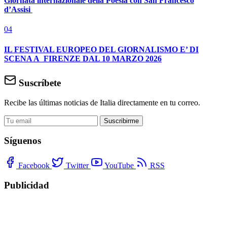
Giornata internazionale della Poesia con San Francesco
d’Assisi
04
IL FESTIVAL EUROPEO DEL GIORNALISMO E’ DI
SCENA A FIRENZE DAL 10 MARZO 2026
Suscríbete
Recibe las últimas noticias de Italia directamente en tu correo.
Suscribirme
Síguenos
Facebook
Twitter
YouTube
RSS
Publicidad