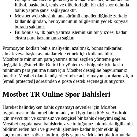
futbol, basketbol, tenis ve diğerleri gibi bir dizi spor dalında
bahis yapma şansı sağlayacaktır.
Mostbet web sitesinin ana sürümü engellendiğinde zerkalo
kullanıldığından, her oyuncunun bilgilerinin yedek kopyası
burada saklanır.
Bu bonuslar, ilk para yatırma işleminizin bir yüzdesi kadar
ekstra para kazanmanızı sağlar.
Promosyon kodları bahis maliyetini azaltmak, bonus miktarları
almak veya başka avantajlar elde etmek için kullanılabilir.
Mostbet’te minimum para yatırma tutarı seçilen yönteme göre
değişiklik gösterebilir. Belirli bir yöntem ve bölgeniz için kesin
minimum para yatırma tutarı için Mostbet desteğine başvurmanız
önerilir. Mostbet olarak müşterilerimize acil olmayan sorularınız için
[email protected] adresinden e-posta destek seçeneği sunuyoruz.
Mostbet TR Online Spor Bahisleri
Hareket halindeyken bahis oynamayı sevenler için Mostbet
uygulaması mükemmel bir arkadaştır. Uygulama iOS ve Android
için mevcuttur ve sorunsuz ve sezgisel bir bahis deneyimi sağlar.
Mostbet uygulaması, bahisleriniz ve tuttuğunuz takımlarla ilgili anlık
bildirimlerden hızlı ve güvenli işlemlere kadar hiçbir etkinliği
kaçırmamanızı sağlar. İndirin, giriş yapın ve Mostbet platformunda