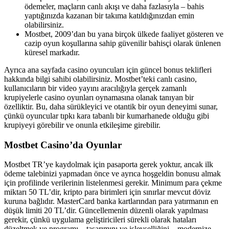
ödemeler, maçların canlı akışı ve daha fazlasıyla – bahis
yaptığınızda kazanan bir takıma katıldığınızdan emin
olabilirsiniz.
Mostbet, 2009’dan bu yana birçok ülkede faaliyet gösteren ve
cazip oyun koşullarına sahip güvenilir bahisçi olarak ünlenen
küresel markadır.
Ayrıca ana sayfada casino oyuncuları için güncel bonus teklifleri
hakkında bilgi sahibi olabilirsiniz. Mostbet’teki canlı casino,
kullanıcıların bir video yayını aracılığıyla gerçek zamanlı
krupiyelerle casino oyunları oynamasına olanak tanıyan bir
özelliktir. Bu, daha sürükleyici ve otantik bir oyun deneyimi sunar,
çünkü oyuncular tıpkı kara tabanlı bir kumarhanede olduğu gibi
krupiyeyi görebilir ve onunla etkileşime girebilir.
Mostbet Casino’da Oyunlar
Mostbet TR’ye kaydolmak için pasaporta gerek yoktur, ancak ilk
ödeme talebinizi yapmadan önce ve ayrıca hoşgeldin bonusu almak
için profilinde verilerinin listelenmesi gerekir. Minimum para çekme
miktarı 50 TL’dir, kripto para birimleri için sınırlar mevcut döviz
kuruna bağlıdır. MasterCard banka kartlarından para yatırmanın en
düşük limiti 20 TL’dir. Güncellemenin düzenli olarak yapılması
gerekir, çünkü uygulama geliştiricileri sürekli olarak hataları
düzeltmek ve programı – tasarımını ve işlevselliğini – modernize