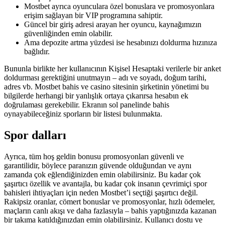
Mostbet ayrıca oyunculara özel bonuslara ve promosyonlara
erişim sağlayan bir VIP programına sahiptir.
Güncel bir giriş adresi arayan her oyuncu, kaynağımızın
güvenliğinden emin olabilir.
Ama depozite artma yüzdesi ise hesabınızı doldurma hızınıza
bağlıdır.
Bununla birlikte her kullanıcının Kişisel Hesaptaki verilerle bir anket
doldurması gerektiğini unutmayın – adı ve soyadı, doğum tarihi,
adres vb. Mostbet bahis ve casino sitesinin şirketinin yönetimi bu
bilgilerde herhangi bir yanlışlık ortaya çıkarırsa hesabın ek
doğrulaması gerekebilir. Ekranın sol panelinde bahis
oynayabileceğiniz sporların bir listesi bulunmakta.
Spor dalları
Ayrıca, tüm hoş geldin bonusu promosyonları güvenli ve
garantilidir, böylece paranızın güvende olduğundan ve aynı
zamanda çok eğlendiğinizden emin olabilirsiniz. Bu kadar çok
şaşırtıcı özellik ve avantajla, bu kadar çok insanın çevrimiçi spor
bahisleri ihtiyaçları için neden Mostbet’i seçtiği şaşırtıcı değil.
Rakipsiz oranlar, cömert bonuslar ve promosyonlar, hızlı ödemeler,
maçların canlı akışı ve daha fazlasıyla – bahis yaptığınızda kazanan
bir takıma katıldığınızdan emin olabilirsiniz. Kullanıcı dostu ve