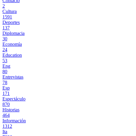
Contacto
2
Cultura
1591
Deportes
137
Diplomacia
30
Economía
24
Education
53
Eng
80
Entrevistas
78
Esp
171
Espectáculo
870
Historias
464
Información
1312
Ita