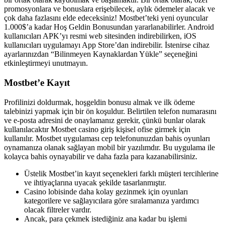
promosyonlara ve bonuslara erişebilecek, aylık ödemeler alacak ve
çok daha fazlasını elde edeceksiniz! Mostbet’teki yeni oyuncular
1.000$’a kadar Hoş Geldin Bonusundan yararlanabilirler. Android
kullanıcıları APK’yı resmi web sitesinden indirebilirken, iOS
kullanıcıları uygulamayı App Store’dan indirebilir. İstenirse cihaz
ayarlarınızdan “Bilinmeyen Kaynaklardan Yükle” seçeneğini
etkinleştirmeyi unutmayın.
Mostbet’e Kayıt
Profilinizi doldurmak, hoşgeldin bonusu almak ve ilk ödeme
talebinizi yapmak için bir ön koşuldur. Belirtilen telefon numarasını
ve e-posta adresini de onaylamanız gerekir, çünkü bunlar olarak
kullanılacaktır Mostbet casino giriş kişisel ofise girmek için
kullanılır. Mostbet uygulaması cep telefonunuzdan bahis oyunları
oynamanıza olanak sağlayan mobil bir yazılımdır. Bu uygulama ile
kolayca bahis oynayabilir ve daha fazla para kazanabilirsiniz.
Üstelik Mostbet’in kayıt seçenekleri farklı müşteri tercihlerine
ve ihtiyaçlarına uyacak şekilde tasarlanmıştır.
Casino lobisinde daha kolay gezinmek için oyunları
kategorilere ve sağlayıcılara göre sıralamanıza yardımcı
olacak filtreler vardır.
Ancak, para çekmek istediğiniz ana kadar bu işlemi