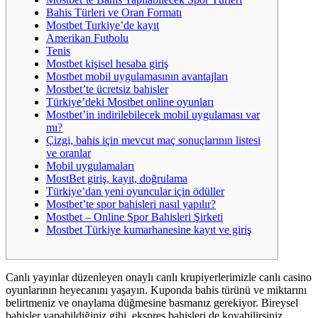
Bahis Türleri ve Oran Formatı
Mostbet Turkiye’de kayıt
Amerikan Futbolu
Tenis
Mostbet kişisel hesaba giriş
Mostbet mobil uygulamasının avantajları
Mostbet’te ücretsiz bahisler
Türkiye’deki Mostbet online oyunları
Mostbet’in indirilebilecek mobil uygulaması var
mı?
Çizgi, bahis için mevcut maç sonuçlarının listesi
ve oranlar
Mobil uygulamaları
MostBet giriş, kayıt, doğrulama
Türkiye’dan yeni oyuncular için ödüller
Mostbet’te spor bahisleri nasıl yapılır?
Mostbet – Online Spor Bahisleri Şirketi
Mostbet Türkiye kumarhanesine kayıt ve giriş
Canlı yayınlar düzenleyen onaylı canlı krupiyerlerimizle canlı casino
oyunlarının heyecanını yaşayın. Kuponda bahis türünü ve miktarını
belirtmeniz ve onaylama düğmesine basmanız gerekiyor. Bireysel
bahisler yapabildiğiniz gibi, ekspres bahisleri de koyabilirsiniz.