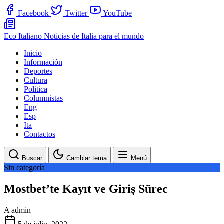
Facebook
Twitter
YouTube
Eco Italiano
Noticias de Italia para el mundo
Inicio
Información
Deportes
Cultura
Politica
Columnistas
Eng
Esp
Ita
Contactos
Buscar
Cambiar tema
Menú
Sin categoría
Mostbet’te Kayıt ve Giriş Sürec
A
admin