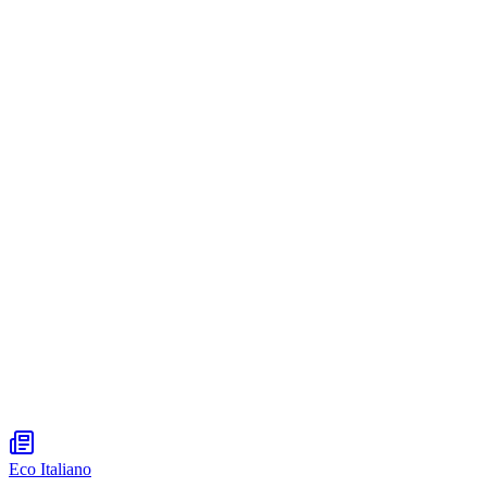
Eco Italiano