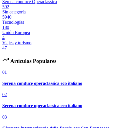
Serena conduce Operaclassica
592
Sin categoría
5940
Tecnologías
180
Unión Europea
4
Viajes y turismo
47
Artículos Populares
01
Serena conduce operaclassica eco italiano
02
Serena conduce operaclassica eco italiano
03