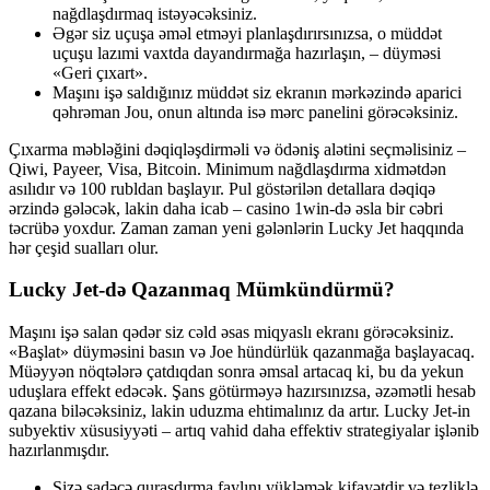
nağdlaşdırmaq istəyəcəksiniz.
Əgər siz uçuşa əməl etməyi planlaşdırırsınızsa, o müddət
uçuşu lazımi vaxtda dayandırmağa hazırlaşın, – düyməsi
«Geri çıxart».
Maşını işə saldığınız müddət siz ekranın mərkəzində aparici
qəhrəman Jou, onun altında isə mərc panelini görəcəksiniz.
Çıxarma məbləğini dəqiqləşdirməli və ödəniş alətini seçməlisiniz –
Qiwi, Payeer, Visa, Bitcoin. Minimum nağdlaşdırma xidmətdən
asılıdır və 100 rubldan başlayır. Pul göstərilən detallara dəqiqə
ərzində gələcək, lakin daha icab – casino 1win-də əsla bir cəbri
təcrübə yoxdur. Zaman zaman yeni gələnlərin Lucky Jet haqqında
hər çeşid sualları olur.
Lucky Jet-də Qazanmaq Mümkündürmü?
Maşını işə salan qədər siz cəld əsas miqyaslı ekranı görəcəksiniz.
«Başlat» düyməsini basın və Joe hündürlük qazanmağa başlayacaq.
Müəyyən nöqtələrə çatdıqdan sonra əmsal artacaq ki, bu da yekun
uduşlara effekt edəcək. Şans götürməyə hazırsınızsa, əzəmətli hesab
qazana biləcəksiniz, lakin uduzma ehtimalınız da artır. Lucky Jet-in
subyektiv xüsusiyyəti – artıq vahid daha effektiv strategiyalar işlənib
hazırlanmışdır.
Sizə sadəcə quraşdırma faylını yükləmək kifayətdir və tezliklə