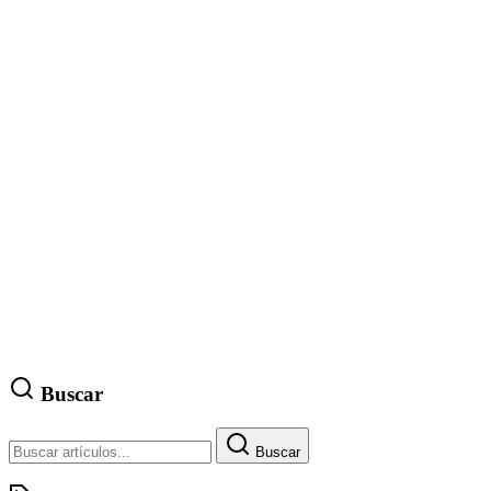
Buscar
Buscar