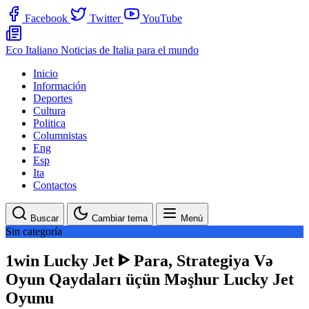
Facebook
Twitter
YouTube
Eco Italiano
Noticias de Italia para el mundo
Inicio
Información
Deportes
Cultura
Politica
Columnistas
Eng
Esp
Ita
Contactos
Buscar
Cambiar tema
Menú
Sin categoría
1win Lucky Jet ᐈ Para, Strategiya Və
Oyun Qaydaları üçün Məşhur Lucky Jet
Oyunu