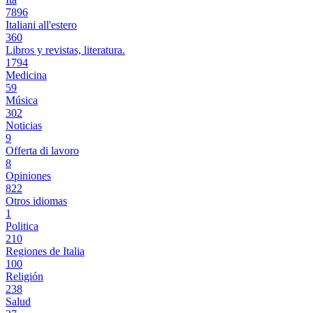
7896
Italiani all'estero
360
Libros y revistas, literatura.
1794
Medicina
59
Música
302
Noticias
9
Offerta di lavoro
8
Opiniones
822
Otros idiomas
1
Politica
210
Regiones de Italia
100
Religión
238
Salud