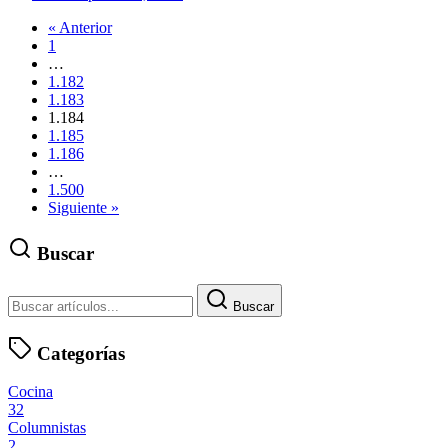
« Anterior
1
…
1.182
1.183
1.184
1.185
1.186
…
1.500
Siguiente »
Buscar
Buscar
Categorías
Cocina
32
Columnistas
2