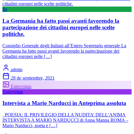
Ita
La Germania ha fatto passi avanti favorendo la
partecipazione dei cittadini europei nelle scelte
politiche.
Consiglio Generale degli Italiani all’Estero Segretario generale La
Germania ha fatto passi avanti favorendo la partecipazione dei
cittadini europei nelle […]
admin
28 de septiembre, 2021
Entrevistas
Entrevistas
Intervista a Mario Narducci in Anteprima assoluta
POESIA: IL PRIVILEGIO DELLA NUDITA’ DELL’ANIMA
INTERVISTA A MARIO NARDUCCI di Anna Manna ROMA –
Mario Narducci, poeta e […]