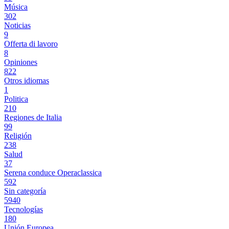
Música
302
Noticias
9
Offerta di lavoro
8
Opiniones
822
Otros idiomas
1
Politica
210
Regiones de Italia
99
Religión
238
Salud
37
Serena conduce Operaclassica
592
Sin categoría
5940
Tecnologías
180
Unión Europea