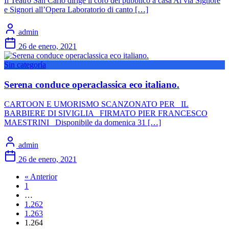
Il Teatro San Carlo dirige il coro del pubblico a casa Al via Signore
e Signori all’Opera Laboratorio di canto […]
admin
26 de enero, 2021
Sin categoría
Serena conduce operaclassica eco italiano.
CARTOON E UMORISMO SCANZONATO PER IL
BARBIERE DI SIVIGLIA FIRMATO PIER FRANCESCO
MAESTRINI Disponibile da domenica 31 […]
admin
26 de enero, 2021
« Anterior
1
…
1.262
1.263
1.264