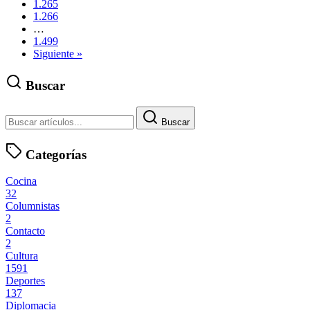
1.265
1.266
…
1.499
Siguiente »
Buscar
Buscar
Categorías
Cocina
32
Columnistas
2
Contacto
2
Cultura
1591
Deportes
137
Diplomacia