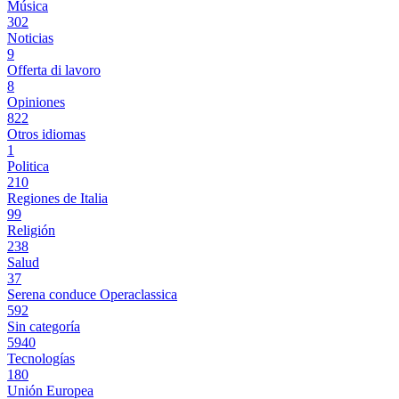
Música
302
Noticias
9
Offerta di lavoro
8
Opiniones
822
Otros idiomas
1
Politica
210
Regiones de Italia
99
Religión
238
Salud
37
Serena conduce Operaclassica
592
Sin categoría
5940
Tecnologías
180
Unión Europea