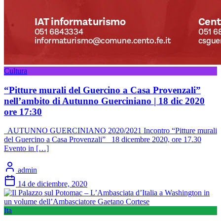
Cultura
“Pitture murali del Guercino a Casa Provenzali”
nell’ambito di Autunno Guerciniano | 18 dic 2020
ore 17:30
AUTUNNO GUERCINIANO 2020/2021 Incontro “Pitture murali
del Guercino a Casa Provenzali” 18 dicembre 2020, ore 17.30
Evento in […]
admin
14 de diciembre, 2020
Ita