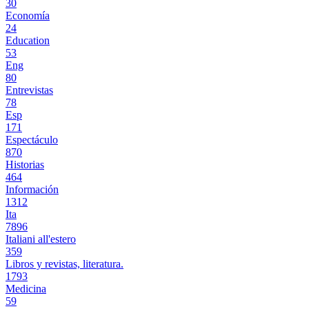
30
Economía
24
Education
53
Eng
80
Entrevistas
78
Esp
171
Espectáculo
870
Historias
464
Información
1312
Ita
7896
Italiani all'estero
359
Libros y revistas, literatura.
1793
Medicina
59