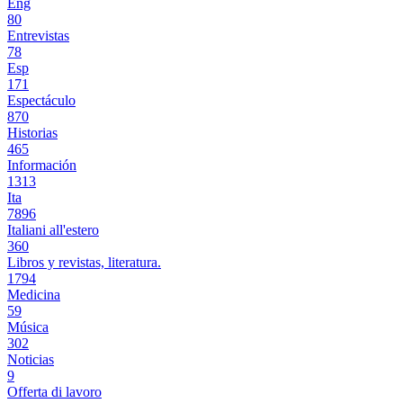
Eng
80
Entrevistas
78
Esp
171
Espectáculo
870
Historias
465
Información
1313
Ita
7896
Italiani all'estero
360
Libros y revistas, literatura.
1794
Medicina
59
Música
302
Noticias
9
Offerta di lavoro