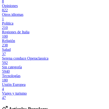
8
Opiniones
822
Otros idiomas
1
Politica
210
Regiones de Italia
100
Religión
238
Salud
37
Serena conduce Operaclassica
592
Sin categoría
5940
Tecnologías
180
Unión Europea
4
Viajes y turismo
47
Artículos Populares