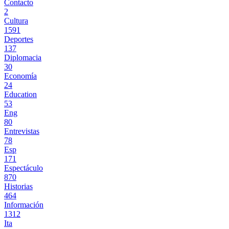
Contacto
2
Cultura
1591
Deportes
137
Diplomacia
30
Economía
24
Education
53
Eng
80
Entrevistas
78
Esp
171
Espectáculo
870
Historias
464
Información
1312
Ita