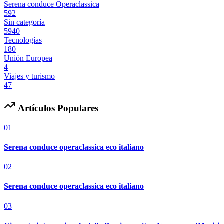
Serena conduce Operaclassica
592
Sin categoría
5940
Tecnologías
180
Unión Europea
4
Viajes y turismo
47
Artículos Populares
01
Serena conduce operaclassica eco italiano
02
Serena conduce operaclassica eco italiano
03