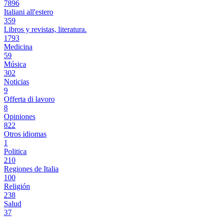
7896
Italiani all'estero
359
Libros y revistas, literatura.
1793
Medicina
59
Música
302
Noticias
9
Offerta di lavoro
8
Opiniones
822
Otros idiomas
1
Politica
210
Regiones de Italia
100
Religión
238
Salud
37