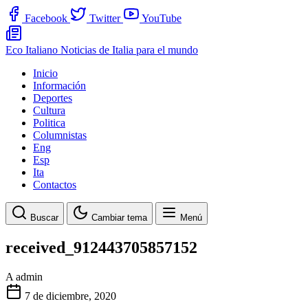
Facebook
Twitter
YouTube
Eco Italiano
Noticias de Italia para el mundo
Inicio
Información
Deportes
Cultura
Politica
Columnistas
Eng
Esp
Ita
Contactos
Buscar
Cambiar tema
Menú
received_912443705857152
A
admin
7 de diciembre, 2020