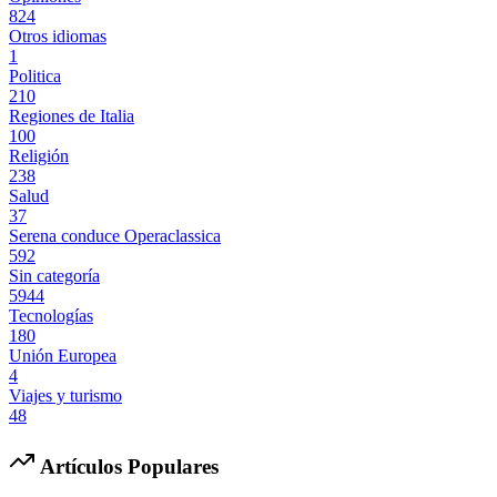
824
Otros idiomas
1
Politica
210
Regiones de Italia
100
Religión
238
Salud
37
Serena conduce Operaclassica
592
Sin categoría
5944
Tecnologías
180
Unión Europea
4
Viajes y turismo
48
Artículos Populares