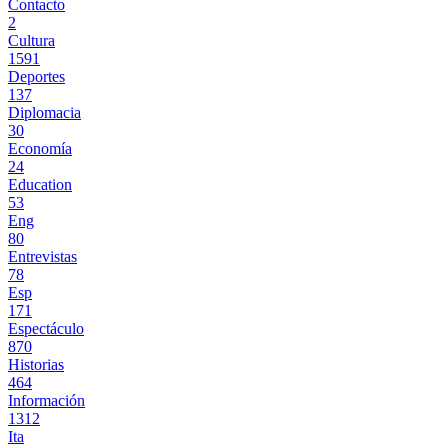
Contacto
2
Cultura
1591
Deportes
137
Diplomacia
30
Economía
24
Education
53
Eng
80
Entrevistas
78
Esp
171
Espectáculo
870
Historias
464
Información
1312
Ita