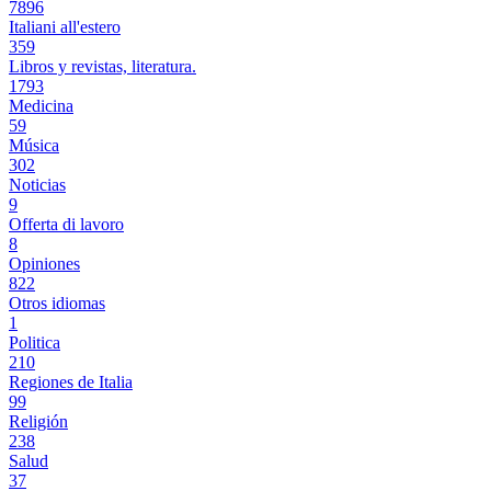
7896
Italiani all'estero
359
Libros y revistas, literatura.
1793
Medicina
59
Música
302
Noticias
9
Offerta di lavoro
8
Opiniones
822
Otros idiomas
1
Politica
210
Regiones de Italia
99
Religión
238
Salud
37