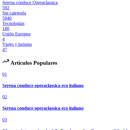
Serena conduce Operaclassica
592
Sin categoría
5940
Tecnologías
180
Unión Europea
4
Viajes y turismo
47
Artículos Populares
01
Serena conduce operaclassica eco italiano
02
Serena conduce operaclassica eco italiano
03