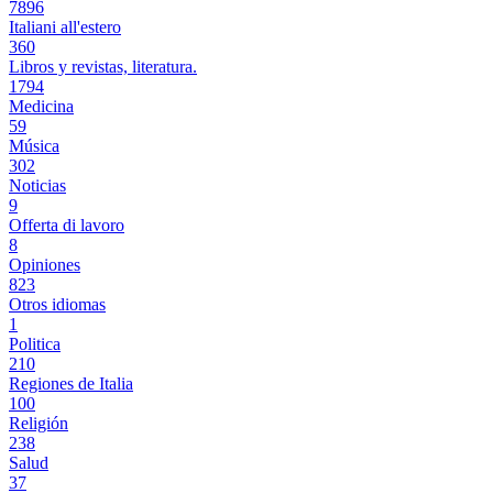
7896
Italiani all'estero
360
Libros y revistas, literatura.
1794
Medicina
59
Música
302
Noticias
9
Offerta di lavoro
8
Opiniones
823
Otros idiomas
1
Politica
210
Regiones de Italia
100
Religión
238
Salud
37