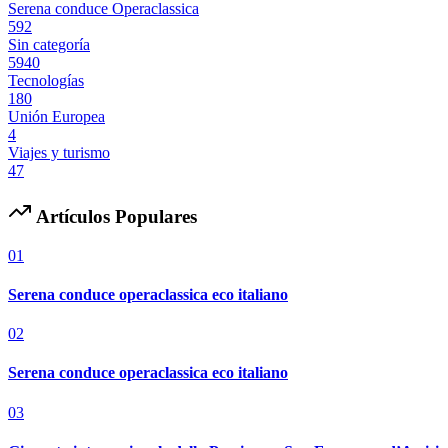
Serena conduce Operaclassica
592
Sin categoría
5940
Tecnologías
180
Unión Europea
4
Viajes y turismo
47
Artículos Populares
01
Serena conduce operaclassica eco italiano
02
Serena conduce operaclassica eco italiano
03