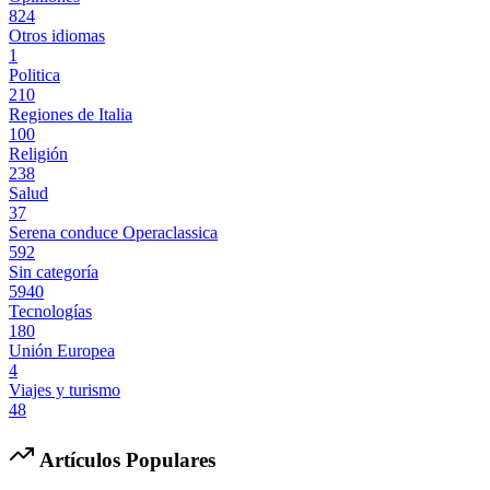
824
Otros idiomas
1
Politica
210
Regiones de Italia
100
Religión
238
Salud
37
Serena conduce Operaclassica
592
Sin categoría
5940
Tecnologías
180
Unión Europea
4
Viajes y turismo
48
Artículos Populares