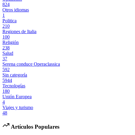
824
Otros idiomas
1
Politica
210
Regiones de Italia
100
Religión
238
Salud
37
Serena conduce Operaclassica
592
Sin categoría
5944
Tecnologías
180
Unión Europea
4
Viajes y turismo
48
Artículos Populares