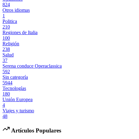
824
Otros idiomas
1
Politica
210
Regiones de Italia
100
Religión
238
Salud
37
Serena conduce Operaclassica
592
Sin categoría
5944
Tecnologías
180
Unión Europea
4
Viajes y turismo
48
Artículos Populares