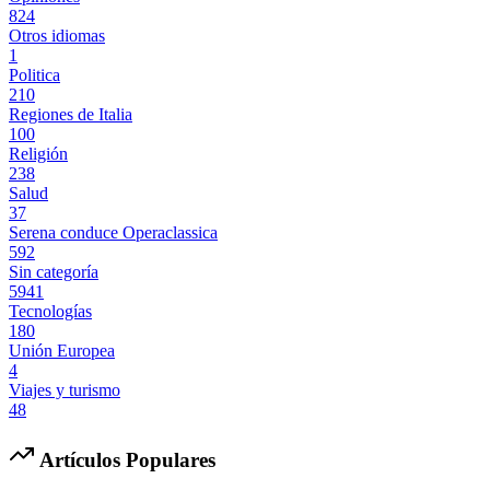
824
Otros idiomas
1
Politica
210
Regiones de Italia
100
Religión
238
Salud
37
Serena conduce Operaclassica
592
Sin categoría
5941
Tecnologías
180
Unión Europea
4
Viajes y turismo
48
Artículos Populares