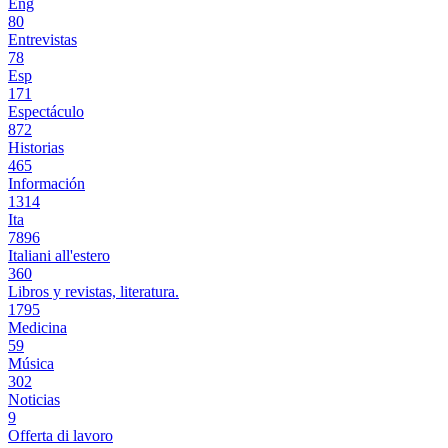
Eng
80
Entrevistas
78
Esp
171
Espectáculo
872
Historias
465
Información
1314
Ita
7896
Italiani all'estero
360
Libros y revistas, literatura.
1795
Medicina
59
Música
302
Noticias
9
Offerta di lavoro