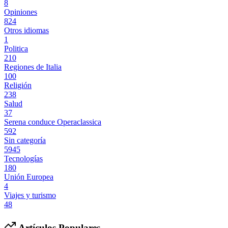
8
Opiniones
824
Otros idiomas
1
Politica
210
Regiones de Italia
100
Religión
238
Salud
37
Serena conduce Operaclassica
592
Sin categoría
5945
Tecnologías
180
Unión Europea
4
Viajes y turismo
48
Artículos Populares