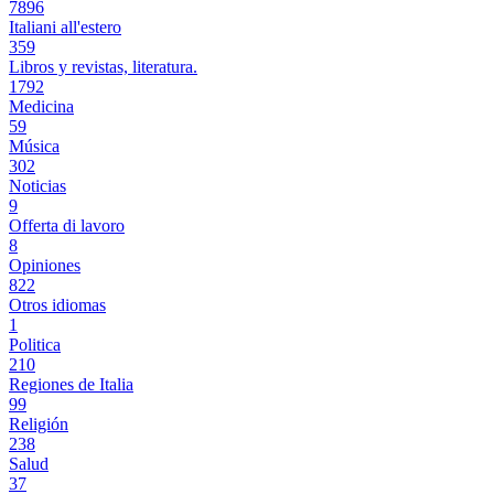
7896
Italiani all'estero
359
Libros y revistas, literatura.
1792
Medicina
59
Música
302
Noticias
9
Offerta di lavoro
8
Opiniones
822
Otros idiomas
1
Politica
210
Regiones de Italia
99
Religión
238
Salud
37