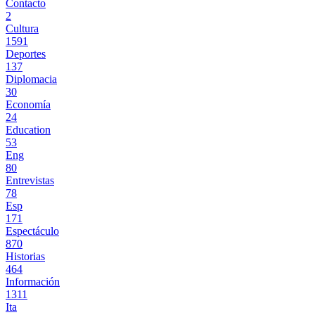
Contacto
2
Cultura
1591
Deportes
137
Diplomacia
30
Economía
24
Education
53
Eng
80
Entrevistas
78
Esp
171
Espectáculo
870
Historias
464
Información
1311
Ita