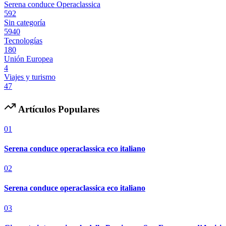
Serena conduce Operaclassica
592
Sin categoría
5940
Tecnologías
180
Unión Europea
4
Viajes y turismo
47
Artículos Populares
01
Serena conduce operaclassica eco italiano
02
Serena conduce operaclassica eco italiano
03