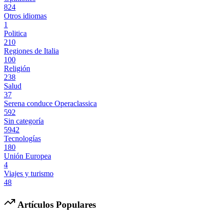
824
Otros idiomas
1
Politica
210
Regiones de Italia
100
Religión
238
Salud
37
Serena conduce Operaclassica
592
Sin categoría
5942
Tecnologías
180
Unión Europea
4
Viajes y turismo
48
Artículos Populares