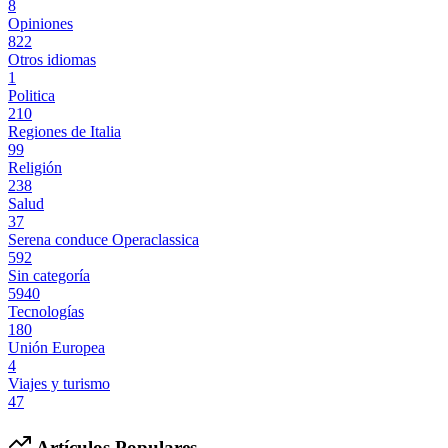
8
Opiniones
822
Otros idiomas
1
Politica
210
Regiones de Italia
99
Religión
238
Salud
37
Serena conduce Operaclassica
592
Sin categoría
5940
Tecnologías
180
Unión Europea
4
Viajes y turismo
47
Artículos Populares