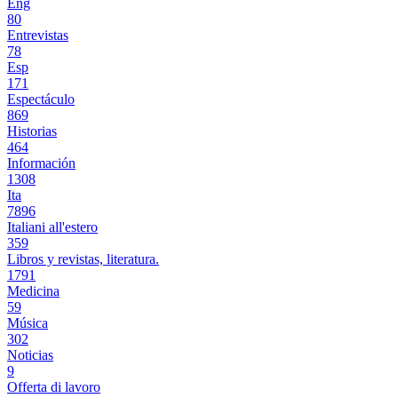
Eng
80
Entrevistas
78
Esp
171
Espectáculo
869
Historias
464
Información
1308
Ita
7896
Italiani all'estero
359
Libros y revistas, literatura.
1791
Medicina
59
Música
302
Noticias
9
Offerta di lavoro