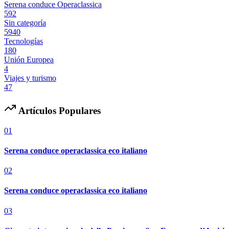
Serena conduce Operaclassica
592
Sin categoría
5940
Tecnologías
180
Unión Europea
4
Viajes y turismo
47
Artículos Populares
01
Serena conduce operaclassica eco italiano
02
Serena conduce operaclassica eco italiano
03