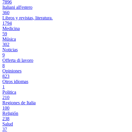
7896
Italiani all'estero
360
Libros y revistas, literatura.
1794
Medicina
59
Música
302
Noticias
9
Offerta di lavoro
8
Opiniones
823
Otros idiomas
1
Politica
210
Regiones de Italia
100
Religión
238
Salud
37