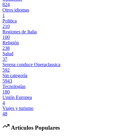
824
Otros idiomas
1
Politica
210
Regiones de Italia
100
Religión
238
Salud
37
Serena conduce Operaclassica
592
Sin categoría
5943
Tecnologías
180
Unión Europea
4
Viajes y turismo
48
Artículos Populares