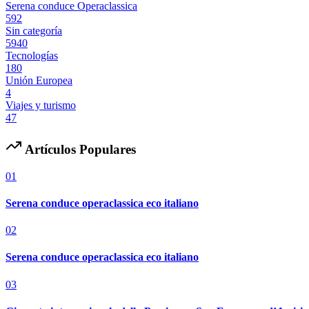
Serena conduce Operaclassica
592
Sin categoría
5940
Tecnologías
180
Unión Europea
4
Viajes y turismo
47
Artículos Populares
01
Serena conduce operaclassica eco italiano
02
Serena conduce operaclassica eco italiano
03