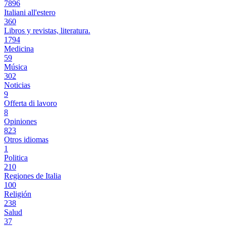
7896
Italiani all'estero
360
Libros y revistas, literatura.
1794
Medicina
59
Música
302
Noticias
9
Offerta di lavoro
8
Opiniones
823
Otros idiomas
1
Politica
210
Regiones de Italia
100
Religión
238
Salud
37