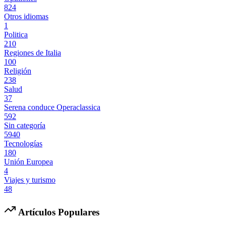
824
Otros idiomas
1
Politica
210
Regiones de Italia
100
Religión
238
Salud
37
Serena conduce Operaclassica
592
Sin categoría
5940
Tecnologías
180
Unión Europea
4
Viajes y turismo
48
Artículos Populares