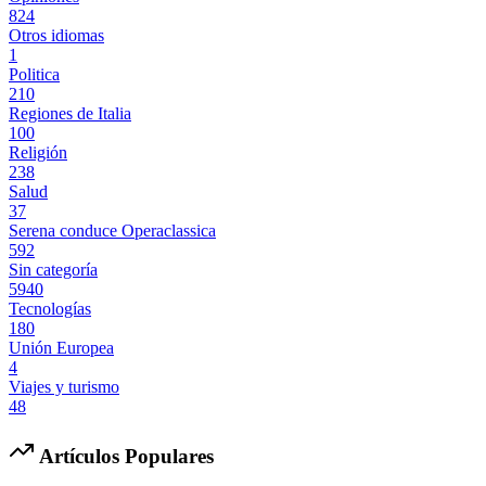
824
Otros idiomas
1
Politica
210
Regiones de Italia
100
Religión
238
Salud
37
Serena conduce Operaclassica
592
Sin categoría
5940
Tecnologías
180
Unión Europea
4
Viajes y turismo
48
Artículos Populares