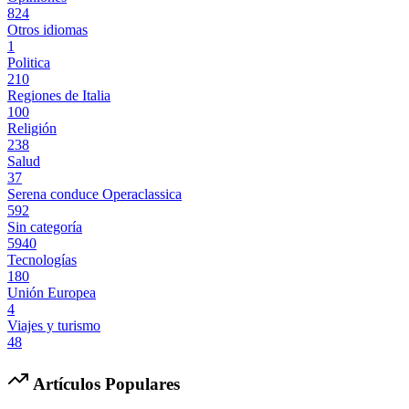
824
Otros idiomas
1
Politica
210
Regiones de Italia
100
Religión
238
Salud
37
Serena conduce Operaclassica
592
Sin categoría
5940
Tecnologías
180
Unión Europea
4
Viajes y turismo
48
Artículos Populares