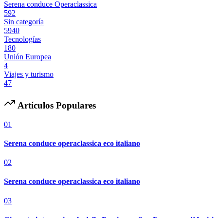
Serena conduce Operaclassica
592
Sin categoría
5940
Tecnologías
180
Unión Europea
4
Viajes y turismo
47
Artículos Populares
01
Serena conduce operaclassica eco italiano
02
Serena conduce operaclassica eco italiano
03