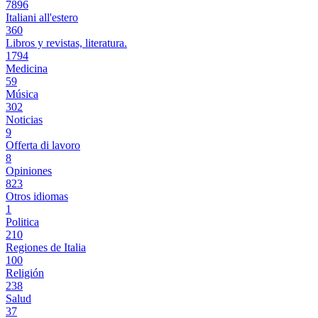
7896
Italiani all'estero
360
Libros y revistas, literatura.
1794
Medicina
59
Música
302
Noticias
9
Offerta di lavoro
8
Opiniones
823
Otros idiomas
1
Politica
210
Regiones de Italia
100
Religión
238
Salud
37