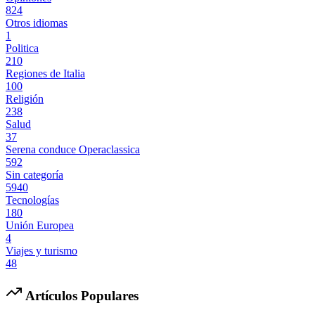
824
Otros idiomas
1
Politica
210
Regiones de Italia
100
Religión
238
Salud
37
Serena conduce Operaclassica
592
Sin categoría
5940
Tecnologías
180
Unión Europea
4
Viajes y turismo
48
Artículos Populares