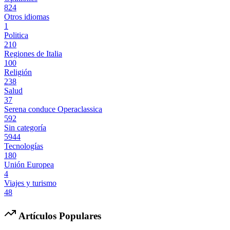
824
Otros idiomas
1
Politica
210
Regiones de Italia
100
Religión
238
Salud
37
Serena conduce Operaclassica
592
Sin categoría
5944
Tecnologías
180
Unión Europea
4
Viajes y turismo
48
Artículos Populares