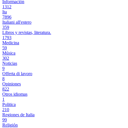
Información
1312
Ita
7896
Italiani all'estero
359
Libros y revistas, literatura.
1793
Medicina
59
Música
302
Noticias
9
Offerta di lavoro
8
Opiniones
822
Otros idiomas
1
Politica
210
Regiones de Italia
99
Religión