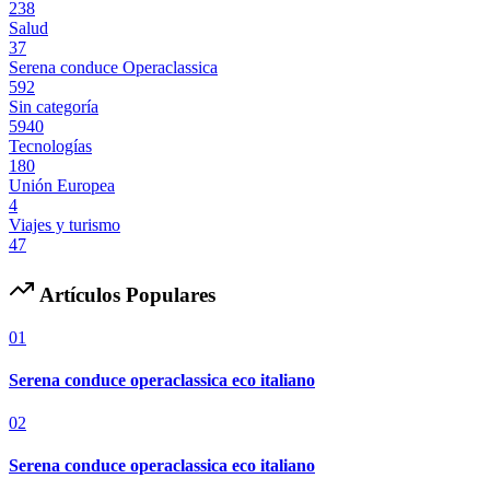
238
Salud
37
Serena conduce Operaclassica
592
Sin categoría
5940
Tecnologías
180
Unión Europea
4
Viajes y turismo
47
Artículos Populares
01
Serena conduce operaclassica eco italiano
02
Serena conduce operaclassica eco italiano