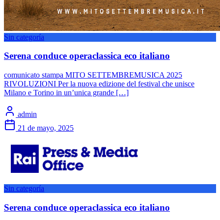
Sin categoría
Serena conduce operaclassica eco italiano
comunicato stampa MITO SETTEMBREMUSICA 2025
RIVOLUZIONI Per la nuova edizione del festival che unisce
Milano e Torino in un’unica grande […]
admin
21 de mayo, 2025
Sin categoría
Serena conduce operaclassica eco italiano