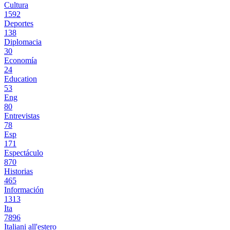
Cultura
1592
Deportes
138
Diplomacia
30
Economía
24
Education
53
Eng
80
Entrevistas
78
Esp
171
Espectáculo
870
Historias
465
Información
1313
Ita
7896
Italiani all'estero