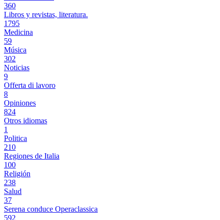
360
Libros y revistas, literatura.
1795
Medicina
59
Música
302
Noticias
9
Offerta di lavoro
8
Opiniones
824
Otros idiomas
1
Politica
210
Regiones de Italia
100
Religión
238
Salud
37
Serena conduce Operaclassica
592