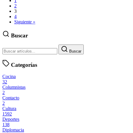
1
2
3
4
Siguiente »
Buscar
Buscar
Categorías
Cocina
32
Columnistas
2
Contacto
2
Cultura
1592
Deportes
138
Diplomacia