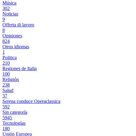
Música
302
Noticias
9
Offerta di lavoro
8
Opiniones
824
Otros idiomas
1
Politica
210
Regiones de Italia
100
Religión
238
Salud
37
Serena conduce Operaclassica
592
Sin categoría
5945
Tecnologías
180
Unión Europea