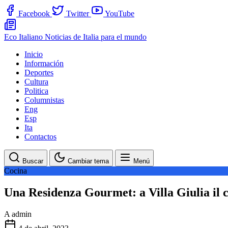
Facebook
Twitter
YouTube
Eco Italiano
Noticias de Italia para el mundo
Inicio
Información
Deportes
Cultura
Politica
Columnistas
Eng
Esp
Ita
Contactos
Buscar
Cambiar tema
Menú
Cocina
Una Residenza Gourmet: a Villa Giulia il c
A
admin