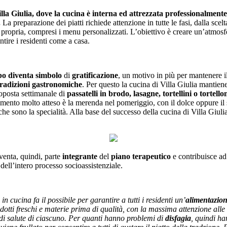
la Giulia, dove la cucina è interna ed attrezzata professionalmente 
.
La preparazione dei piatti richiede attenzione in tutte le fasi, dalla scelt
 propria, compresi i menu personalizzati. L’obiettivo è creare un’atmosf
ntire i residenti come a casa.
ibo diventa simbolo
di
gratificazione
, un motivo in più per mantenere i
 tradizioni gastronomiche
. Per questo la cucina di Villa Giulia mantien
oposta settimanale di
passatelli in brodo, lasagne, tortellini o tortello
ento molto atteso è la merenda nel pomeriggio, con il dolce oppure il sal
che sono la specialità. Alla base del successo della cucina di Villa Giulia
venta, quindi, parte
integrante
del
piano terapeutico
e contribuisce ad
dell’intero processo socioassistenziale.
in cucina fa il possibile per garantire a tutti i residenti un’
alimentazion
dotti freschi e materie prima di qualità, con la massima attenzione alle
 di salute di ciascuno. Per quanti hanno problemi di
disfagia
, quindi ha