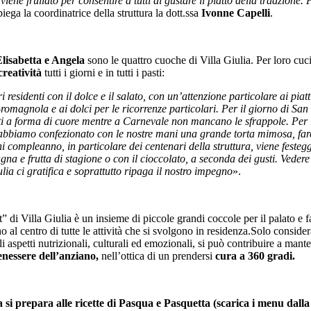
 viene frullato per consentire a tutti di gustare il piatto della tradzione. 
iega la coordinatrice della struttura la dott.ssa
Ivonne Capelli
.
Elisabetta e Angela
sono le quattro cuoche di Villa Giulia. Per loro cuci
creatività
tutti i giorni e in tutti i pasti:
 residenti con il dolce e il salato, con un’attenzione particolare ai piatti
romagnola e ai dolci per le ricorrenze particolari. Per il giorno di San
ti a forma di cuore mentre a Carnevale non mancano le sfrappole. Per 
bbiamo confezionato con le nostre mani una grande torta mimosa, farc
 compleanno, in particolare dei centenari della struttura, viene festeg
na e frutta di stagione o con il cioccolato, a seconda dei gusti. Vedere fe
ulia ci gratifica e soprattutto ripaga il nostro impegno
».
 di Villa Giulia è un insieme di piccole grandi coccole per il palato e 
o al centro di tutte le attività che si svolgono in residenza.Solo consider
i aspetti nutrizionali, culturali ed emozionali, si può contribuire a mante
enessere dell’anziano,
nell’ottica di un prendersi
cura a 360 gradi.
a si prepara alle ricette di Pasqua e Pasquetta (scarica i menu dalla