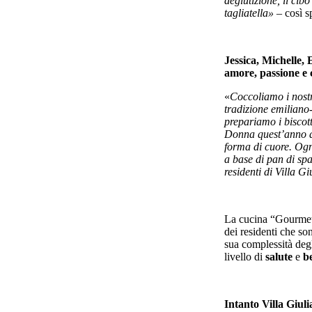
deglutizione, il cibo
tagliatella»
– così sp
Jessica, Michelle, 
amore, passione e 
«
Coccoliamo i nostri
tradizione emiliano-
prepariamo i biscot
Donna quest’anno a
forma di cuore. Ogni
a base di pan di spag
residenti di Villa Gi
La cucina “Gourmet”
dei residenti che son
sua complessità degl
livello di
salute
e
b
Intanto Villa Giuli