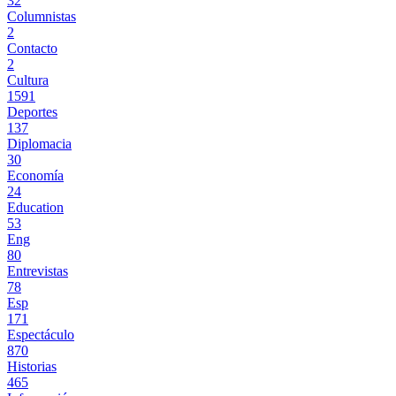
32
Columnistas
2
Contacto
2
Cultura
1591
Deportes
137
Diplomacia
30
Economía
24
Education
53
Eng
80
Entrevistas
78
Esp
171
Espectáculo
870
Historias
465