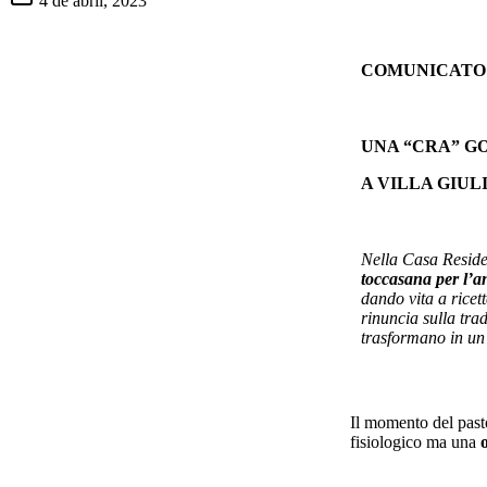
4 de abril, 2023
COMUNICATO
UNA “CRA” G
A VILLA GIUL
Nella Casa Reside
toccasana per l’
dando vita a ricett
rinuncia sulla trad
trasformano in un 
Il momento del pasto
fisiologico ma una