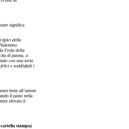
Persino la
nare significa
 tipici della
 Valentino
la Festa della
ita di panna, a
giato con una torta
lici e soddisfatti i
fanno bene all’umore
ando il pasto nella
nere elevato il
 cartella stampa)