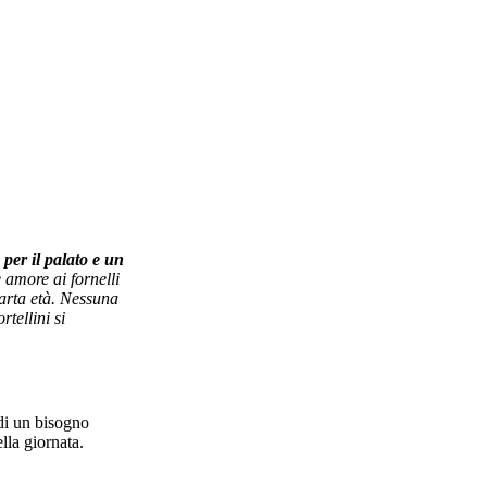
per il palato e un
 amore ai fornelli
quarta età. Nessuna
tellini si
 di un bisogno
lla giornata.