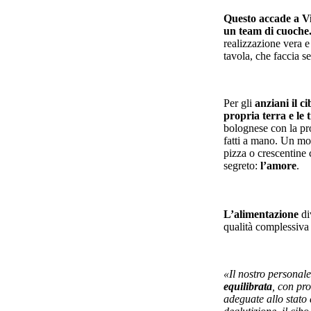
Questo accade a Vil
un team di cuoche
realizzazione vera e
tavola, che faccia se
Per gli
anziani
il c
propria terra e le
bolognese con la pr
fatti a mano. Un mom
pizza o crescentine 
segreto:
l’amore
.
L’alimentazione
di
qualità complessiva 
«Il nostro personale 
equilibrata
, con pro
adeguate allo stato