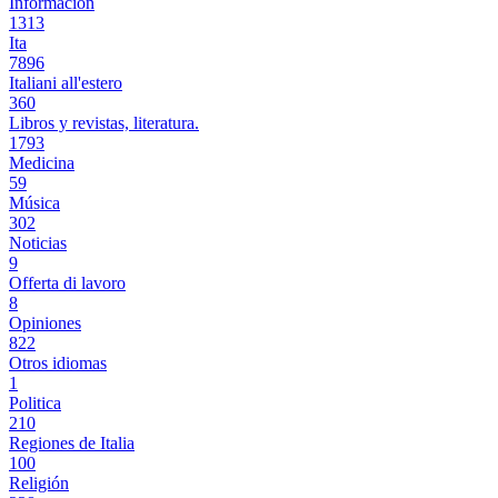
Información
1313
Ita
7896
Italiani all'estero
360
Libros y revistas, literatura.
1793
Medicina
59
Música
302
Noticias
9
Offerta di lavoro
8
Opiniones
822
Otros idiomas
1
Politica
210
Regiones de Italia
100
Religión