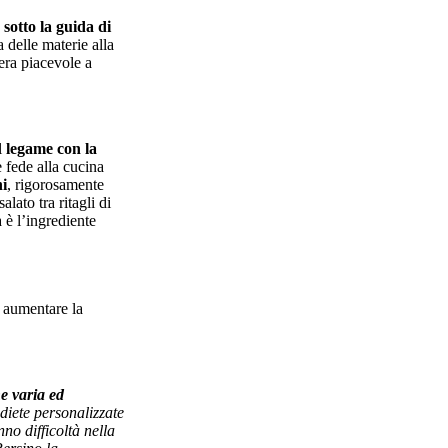
sotto la guida di
a delle materie alla
era piacevole a
l
legame con la
e fede alla cucina
ni
, rigorosamente
ato tra ritagli di
 è l’ingrediente
 aumentare la
e varia ed
 diete personalizzate
nno difficoltà nella