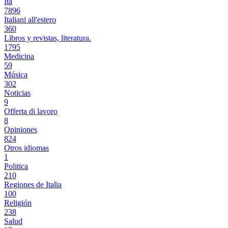
Ita
7896
Italiani all'estero
360
Libros y revistas, literatura.
1795
Medicina
59
Música
302
Noticias
9
Offerta di lavoro
8
Opiniones
824
Otros idiomas
1
Politica
210
Regiones de Italia
100
Religión
238
Salud