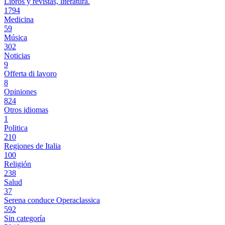
Libros y revistas, literatura.
1794
Medicina
59
Música
302
Noticias
9
Offerta di lavoro
8
Opiniones
824
Otros idiomas
1
Politica
210
Regiones de Italia
100
Religión
238
Salud
37
Serena conduce Operaclassica
592
Sin categoría