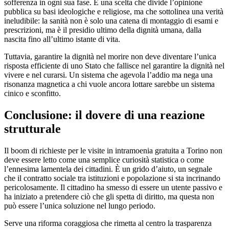
sofferenza in ogni sua fase. È una scelta che divide l’opinione
pubblica su basi ideologiche e religiose, ma che sottolinea una verità
ineludibile: la sanità non è solo una catena di montaggio di esami e
prescrizioni, ma è il presidio ultimo della dignità umana, dalla
nascita fino all’ultimo istante di vita.
​Tuttavia, garantire la dignità nel morire non deve diventare l’unica
risposta efficiente di uno Stato che fallisce nel garantire la dignità nel
vivere e nel curarsi. Un sistema che agevola l’addio ma nega una
risonanza magnetica a chi vuole ancora lottare sarebbe un sistema
cinico e sconfitto.
​Conclusione: il dovere di una reazione
strutturale
​Il boom di richieste per le visite in intramoenia gratuita a Torino non
deve essere letto come una semplice curiosità statistica o come
l’ennesima lamentela dei cittadini. È un grido d’aiuto, un segnale
che il contratto sociale tra istituzioni e popolazione si sta incrinando
pericolosamente. Il cittadino ha smesso di essere un utente passivo e
ha iniziato a pretendere ciò che gli spetta di diritto, ma questa non
può essere l’unica soluzione nel lungo periodo.
​Serve una riforma coraggiosa che rimetta al centro la trasparenza