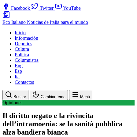
Facebook
Twitter
YouTube
Eco Italiano
Noticias de Italia para el mundo
Inicio
Información
Deportes
Cultura
Politica
Columnistas
Eng
Esp
Ita
Contactos
Buscar
Cambiar tema
Menú
Opiniones
Il diritto negato e la rivincita
dell’intramoenia: se la sanità pubblica
alza bandiera bianca