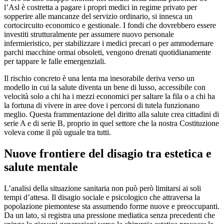
l’Asl è costretta a pagare i propri medici in regime privato per
sopperire alle mancanze del servizio ordinario, si innesca un
cortocircuito economico e gestionale. I fondi che dovrebbero essere
investiti strutturalmente per assumere nuovo personale
infermieristico, per stabilizzare i medici precari o per ammodernare
parchi macchine ormai obsoleti, vengono drenati quotidianamente
per tappare le falle emergenziali.
​Il rischio concreto è una lenta ma inesorabile deriva verso un
modello in cui la salute diventa un bene di lusso, accessibile con
velocità solo a chi ha i mezzi economici per saltare la fila o a chi ha
la fortuna di vivere in aree dove i percorsi di tutela funzionano
meglio. Questa frammentazione del diritto alla salute crea cittadini di
serie A e di serie B, proprio in quel settore che la nostra Costituzione
voleva come il più uguale tra tutti.
​Nuove frontiere del disagio tra estetica e
salute mentale
​L’analisi della situazione sanitaria non può però limitarsi ai soli
tempi d’attesa. Il disagio sociale e psicologico che attraversa la
popolazione piemontese sta assumendo forme nuove e preoccupanti.
Da un lato, si registra una pressione mediatica senza precedenti che