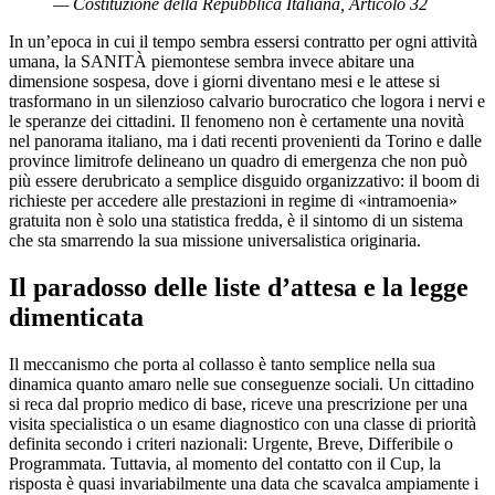
— Costituzione della Repubblica Italiana, Articolo 32
​In un’epoca in cui il tempo sembra essersi contratto per ogni attività
umana, la SANITÀ piemontese sembra invece abitare una
dimensione sospesa, dove i giorni diventano mesi e le attese si
trasformano in un silenzioso calvario burocratico che logora i nervi e
le speranze dei cittadini. Il fenomeno non è certamente una novità
nel panorama italiano, ma i dati recenti provenienti da Torino e dalle
province limitrofe delineano un quadro di emergenza che non può
più essere derubricato a semplice disguido organizzativo: il boom di
richieste per accedere alle prestazioni in regime di «intramoenia»
gratuita non è solo una statistica fredda, è il sintomo di un sistema
che sta smarrendo la sua missione universalistica originaria.
​Il paradosso delle liste d’attesa e la legge
dimenticata
​Il meccanismo che porta al collasso è tanto semplice nella sua
dinamica quanto amaro nelle sue conseguenze sociali. Un cittadino
si reca dal proprio medico di base, riceve una prescrizione per una
visita specialistica o un esame diagnostico con una classe di priorità
definita secondo i criteri nazionali: Urgente, Breve, Differibile o
Programmata. Tuttavia, al momento del contatto con il Cup, la
risposta è quasi invariabilmente una data che scavalca ampiamente i