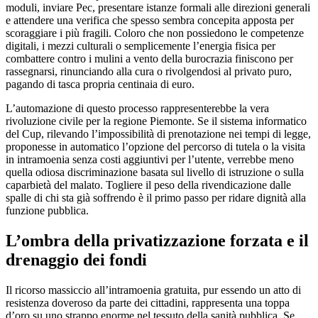
moduli, inviare Pec, presentare istanze formali alle direzioni generali
e attendere una verifica che spesso sembra concepita apposta per
scoraggiare i più fragili. Coloro che non possiedono le competenze
digitali, i mezzi culturali o semplicemente l’energia fisica per
combattere contro i mulini a vento della burocrazia finiscono per
rassegnarsi, rinunciando alla cura o rivolgendosi al privato puro,
pagando di tasca propria centinaia di euro.
​L’automazione di questo processo rappresenterebbe la vera
rivoluzione civile per la regione Piemonte. Se il sistema informatico
del Cup, rilevando l’impossibilità di prenotazione nei tempi di legge,
proponesse in automatico l’opzione del percorso di tutela o la visita
in intramoenia senza costi aggiuntivi per l’utente, verrebbe meno
quella odiosa discriminazione basata sul livello di istruzione o sulla
caparbietà del malato. Togliere il peso della rivendicazione dalle
spalle di chi sta già soffrendo è il primo passo per ridare dignità alla
funzione pubblica.
​L’ombra della privatizzazione forzata e il
drenaggio dei fondi
​Il ricorso massiccio all’intramoenia gratuita, pur essendo un atto di
resistenza doveroso da parte dei cittadini, rappresenta una toppa
d’oro su uno strappo enorme nel tessuto della sanità pubblica. Se