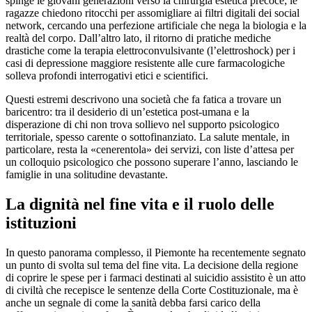
spinge le giovani generazioni verso la chirurgia estetica precoce; le
ragazze chiedono ritocchi per assomigliare ai filtri digitali dei social
network, cercando una perfezione artificiale che nega la biologia e la
realtà del corpo. Dall’altro lato, il ritorno di pratiche mediche
drastiche come la terapia elettroconvulsivante (l’elettroshock) per i
casi di depressione maggiore resistente alle cure farmacologiche
solleva profondi interrogativi etici e scientifici.
​Questi estremi descrivono una società che fa fatica a trovare un
baricentro: tra il desiderio di un’estetica post-umana e la
disperazione di chi non trova sollievo nel supporto psicologico
territoriale, spesso carente o sottofinanziato. La salute mentale, in
particolare, resta la «cenerentola» dei servizi, con liste d’attesa per
un colloquio psicologico che possono superare l’anno, lasciando le
famiglie in una solitudine devastante.
​La dignità nel fine vita e il ruolo delle
istituzioni
​In questo panorama complesso, il Piemonte ha recentemente segnato
un punto di svolta sul tema del fine vita. La decisione della regione
di coprire le spese per i farmaci destinati al suicidio assistito è un atto
di civiltà che recepisce le sentenze della Corte Costituzionale, ma è
anche un segnale di come la sanità debba farsi carico della