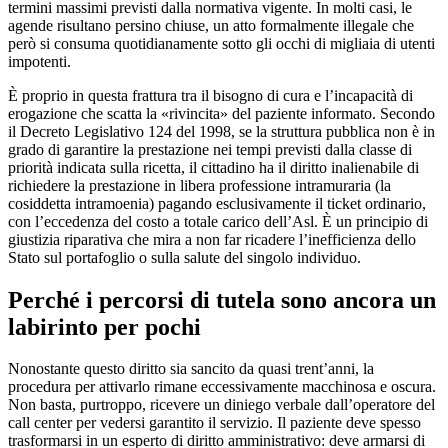
termini massimi previsti dalla normativa vigente. In molti casi, le
agende risultano persino chiuse, un atto formalmente illegale che
però si consuma quotidianamente sotto gli occhi di migliaia di utenti
impotenti.
​È proprio in questa frattura tra il bisogno di cura e l’incapacità di
erogazione che scatta la «rivincita» del paziente informato. Secondo
il Decreto Legislativo 124 del 1998, se la struttura pubblica non è in
grado di garantire la prestazione nei tempi previsti dalla classe di
priorità indicata sulla ricetta, il cittadino ha il diritto inalienabile di
richiedere la prestazione in libera professione intramuraria (la
cosiddetta intramoenia) pagando esclusivamente il ticket ordinario,
con l’eccedenza del costo a totale carico dell’Asl. È un principio di
giustizia riparativa che mira a non far ricadere l’inefficienza dello
Stato sul portafoglio o sulla salute del singolo individuo.
​Perché i percorsi di tutela sono ancora un
labirinto per pochi
​Nonostante questo diritto sia sancito da quasi trent’anni, la
procedura per attivarlo rimane eccessivamente macchinosa e oscura.
Non basta, purtroppo, ricevere un diniego verbale dall’operatore del
call center per vedersi garantito il servizio. Il paziente deve spesso
trasformarsi in un esperto di diritto amministrativo: deve armarsi di